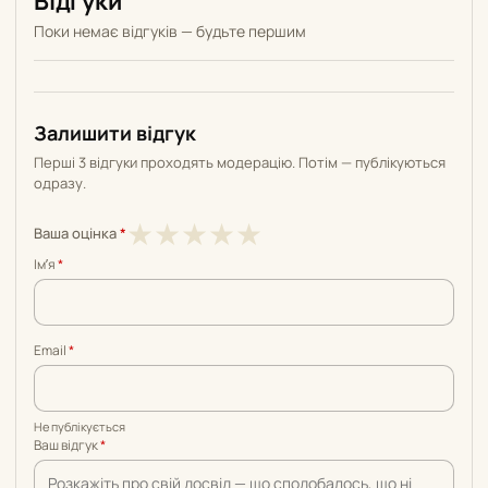
Відгуки
Поки немає відгуків — будьте першим
Залишити відгук
Перші 3 відгуки проходять модерацію. Потім — публікуються
одразу.
1
2
3
4
5
★
★
★
★
★
Ваша оцінка
*
з
з
з
з
з
Імʼя
*
5
5
5
5
5
Email
*
Не публікується
Ваш відгук
*