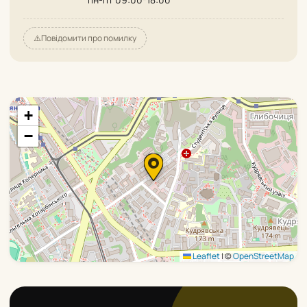
⚠️
Повідомити про помилку
+
−
Leaflet
|
©
OpenStreetMap