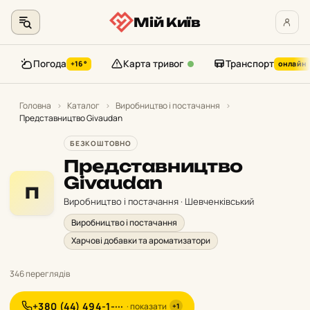
Мій Київ
Погода
Карта тривог
Транспорт
+16°
онлайн
Перейти
до
Головна
›
Каталог
›
Виробництво і постачання
›
Представництво Givaudan
контенту
БЕЗКОШТОВНО
Представництво
Givaudan
П
Виробництво і постачання · Шевченківський
Виробництво і постачання
Харчові добавки та ароматизатори
346 переглядів
+380 (44) 494-1-···
· показати
+1