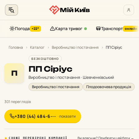
Мій Київ
Погода
Карта тривог
Транспорт
+22°
онлайн
Перейти
до
Головна
›
Каталог
›
Виробництво і постачання
›
ПП Сіріус
контенту
БЕЗКОШТОВНО
ПП Сіріус
П
Виробництво і постачання · Шевченківський
Виробництво і постачання
Плодоовочева продукція
301 переглядів
+380 (44) 484-6-···
· показати
Ви власник? Прибрати цей блок →
СХОЖІ ПЕРЕВІРЕНІ КОМПАНІЇ