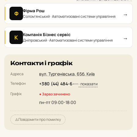
Фірма Рош
→
Ф
Солом’янський · Автоматизовані системи управління
Компанія Бізнес сервіс
→
К
Дніпровський · Автоматизовані системи управління
Контакти і графік
вул. Тургенівська, 65б, Київ
Адреса
Телефон
+380 (44) 484-6-···
· показати
Графік
● Зараз зачинено
пн-пт 09:00-18:00
⚠️
Повідомити про помилку