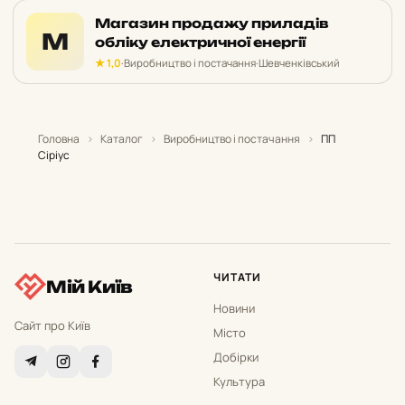
Магазин продажу приладів
М
обліку електричної енергії
★ 1,0
·
Виробництво і постачання
·
Шевченківський
Головна
›
Каталог
›
Виробництво і постачання
›
ПП
Сіріус
ЧИТАТИ
Мій Київ
Новини
Сайт про Київ
Місто
Добірки
Культура