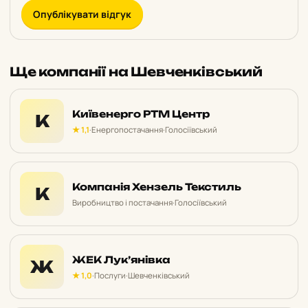
Опублікувати відгук
Ще компанії на Шевченківський
Київенерго РТМ Центр
К
★ 1,1
·
Енергопостачання
·
Голосіївський
Компанія Хензель Текстиль
К
Виробництво і постачання
·
Голосіївський
ЖЕК Лук’янівка
Ж
★ 1,0
·
Послуги
·
Шевченківський