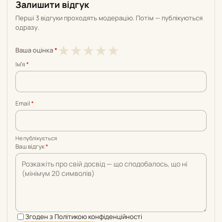
Залишити відгук
Перші 3 відгуки проходять модерацію. Потім — публікуються
одразу.
1
2
3
4
5
★
★
★
★
★
Ваша оцінка
*
з
з
з
з
з
Імʼя
*
5
5
5
5
5
Email
*
Не публікується
Ваш відгук
*
Згоден з
Політикою конфіденційності