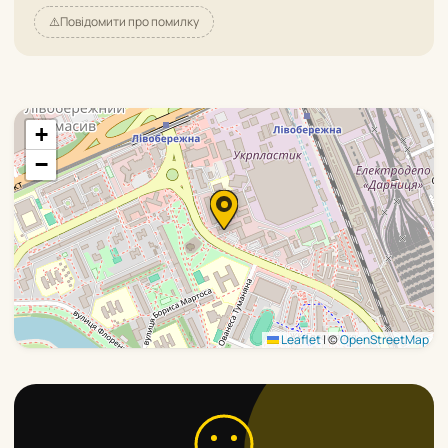
⚠️
Повідомити про помилку
+
−
Leaflet
|
©
OpenStreetMap