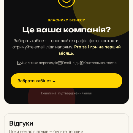
ВЛАСНИКУ БІЗНЕСУ
Це ваша компанія?
Заберіть кабінет — оновлюйте графік, фото, контакти,
отримуйте email-ліди напряму.
Pro за 1 грн на перший
місяць.
Аналітика переглядів
Email-ліди
Контроль контактів
Забрати кабінет →
1 хвилина · підтвердження email
Відгуки
Поки немає відгуків — будьте першим