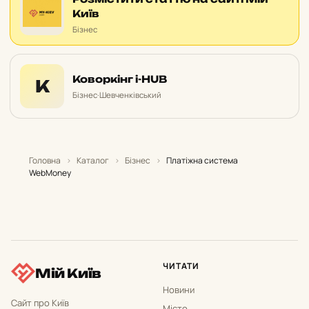
Київ
Бізнес
Коворкінг i-HUB
К
Бізнес
·
Шевченківський
Головна
›
Каталог
›
Бізнес
›
Платіжна система
WebMoney
ЧИТАТИ
Мій Київ
Новини
Сайт про Київ
Місто