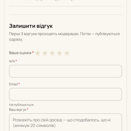
Залишити відгук
Перші 3 відгуки проходять модерацію. Потім — публікуються
одразу.
1
2
3
4
5
★
★
★
★
★
Ваша оцінка
*
з
з
з
з
з
Імʼя
*
5
5
5
5
5
Email
*
Не публікується
Ваш відгук
*