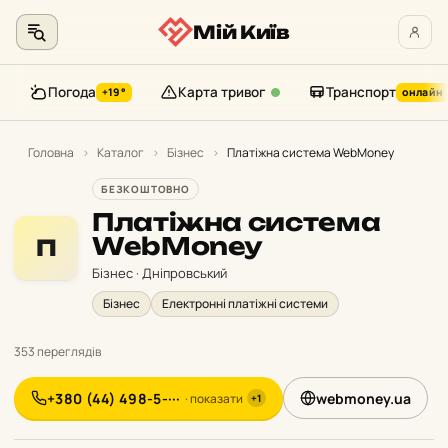
Мій Київ
Погода
Карта тривог
Транспорт
+19°
онлайн
Перейти
до
Головна
›
Каталог
›
Бізнес
›
Платіжна система WebMoney
контенту
БЕЗКОШТОВНО
Платіжна система
WebMoney
П
Бізнес · Дніпровський
Бізнес
Електронні платіжні системи
353 переглядів
+380 (44) 498-5-···
webmoney.ua
· показати
+1