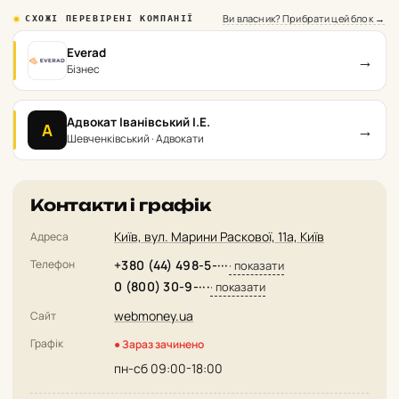
Ви власник? Прибрати цей блок →
СХОЖІ ПЕРЕВІРЕНІ КОМПАНІЇ
Everad
→
Бізнес
Адвокат Іванівський І.Е.
→
А
Шевченківський · Адвокати
Контакти і графік
Київ, вул. Марини Раскової, 11а, Київ
Адреса
Телефон
+380 (44) 498-5-···
· показати
0 (800) 30-9-···
· показати
webmoney.ua
Сайт
Графік
● Зараз зачинено
пн-сб 09:00-18:00