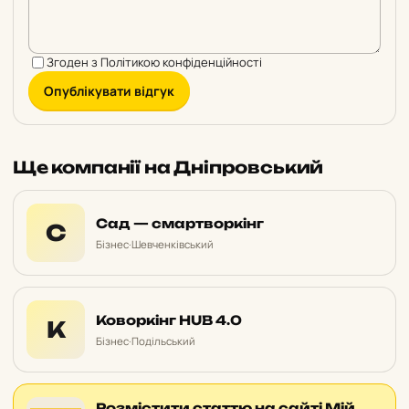
Згоден з
Політикою конфіденційності
Опублікувати відгук
Ще компанії на Дніпровський
Сад — смартворкінг
С
Бізнес
·
Шевченківський
Коворкінг HUB 4.0
К
Бізнес
·
Подільський
Розмістити статтю на сайті Мій