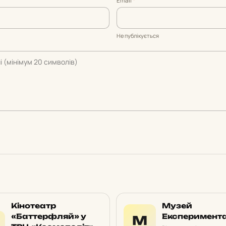
Email
*
Не публікується
Кінотеатр
Музей
«Баттерфляй» у
Експеримент
М