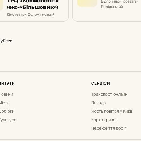
ТРЦ «Космополіт»
Відпочинок і розваги
·
Подільський
(екс-«Більшовик»)
Кінотеатри
·
Солом’янський
ly Pizza
ЧИТАТИ
СЕРВІСИ
Новини
Транспорт онлайн
Місто
Погода
Добірки
Якість повітря у Києві
Культура
Карта тривог
Перекриття доріг