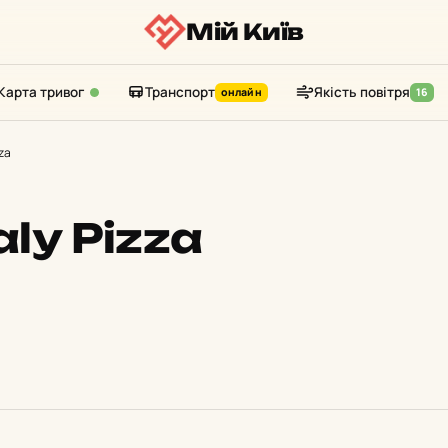
Мій Київ
Карта тривог
Транспорт
Якість повітря
онлайн
16
zza
aly Pizza