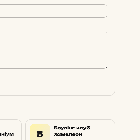
Боулінг-клуб
Б
аніум
Хамелеон