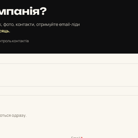
мпанія?
, фото, контакти, отримуйте email-ліди
сяць.
нтроль контактів
уються одразу.