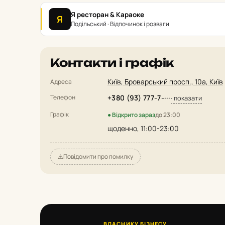
Я ресторан & Караоке
Я
Подільський · Відпочинок і розваги
Контакти і графік
Київ, Броварський просп., 10а, Київ
Адреса
Телефон
+380 (93) 777-7-···
· показати
Графік
● Відкрито зараз
до 23:00
щоденно, 11:00-23:00
⚠️
Повідомити про помилку
ВЛАСНИКУ БІЗНЕСУ