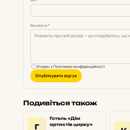
Імʼя
*
5
5
5
5
5
Ваш відгук
*
Згоден з
Політикою конфіденційності
Опублікувати відгук
Подивіться також
Готель «Дім
артистів цирку»
Г