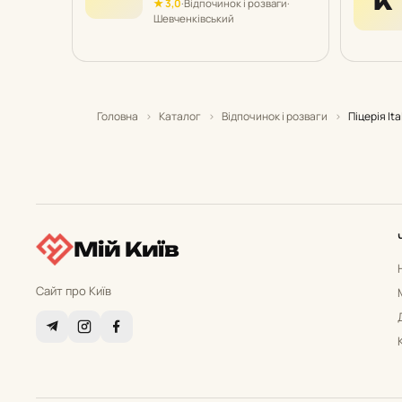
К
★ 3,0
·
Відпочинок і розваги
·
Шевченківський
Головна
›
Каталог
›
Відпочинок і розваги
›
Піцерія Ita
Мій Київ
Сайт про Київ