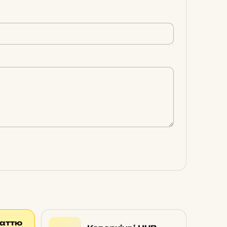
таттю