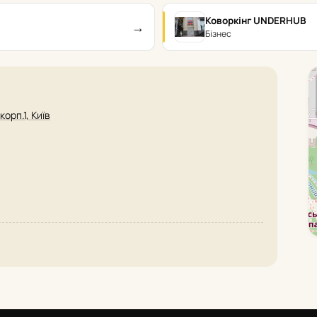
Коворкінг UNDERHUB
→
Бізнес
орп.1, Київ