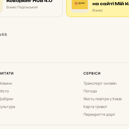
Коворкінг HUB 4.0
на сайті Мій К
Бізнес
·
Подільський
Бізнес
 В.В.
ЧИТАТИ
СЕРВІСИ
Новини
Транспорт онлайн
Місто
Погода
Добірки
Якість повітря у Києві
Культура
Карта тривог
Перекриття доріг