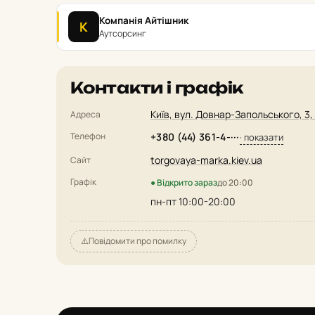
Компанія Айтішник
К
Аутсорсинг
Контакти і графік
Київ, вул. Довнар-Запольського, 3, к
Адреса
Телефон
+380 (44) 361-4-···
· показати
torgovaya-marka.kiev.ua
Сайт
Графік
● Відкрито зараз
до 20:00
пн-пт 10:00-20:00
⚠️
Повідомити про помилку