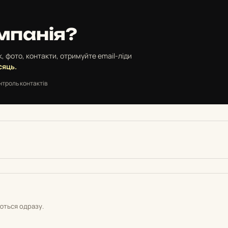
мпанія?
, фото, контакти, отримуйте email-ліди
сяць.
нтроль контактів
уються одразу.