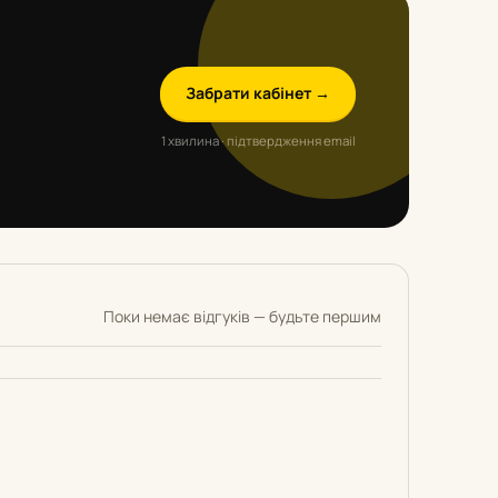
Забрати кабінет →
1 хвилина · підтвердження email
Поки немає відгуків — будьте першим