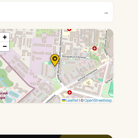
→
+
−
Leaflet
|
©
OpenStreetMap