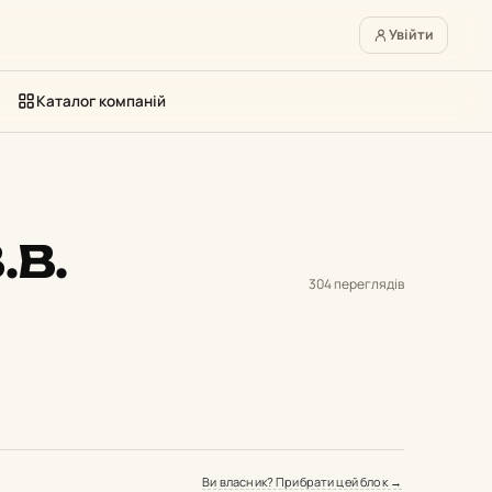
Увійти
Каталог компаній
.В.
304 переглядів
Ви власник? Прибрати цей блок →