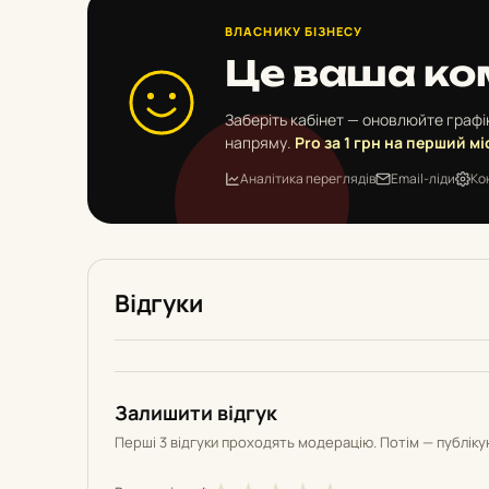
ВЛАСНИКУ БІЗНЕСУ
Це ваша ко
Заберіть кабінет — оновлюйте графік
напряму.
Pro за 1 грн на перший мі
Аналітика переглядів
Email-ліди
Ко
Відгуки
Залишити відгук
Перші 3 відгуки проходять модерацію. Потім — публік