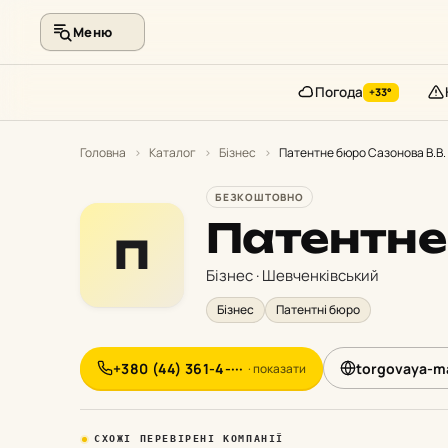
Меню
Погода
+33°
Перейти
до
Головна
›
Каталог
›
Бізнес
›
Патентне бюро Сазонова В.В.
контенту
БЕЗКОШТОВНО
Патентне
П
Бізнес · Шевченківський
Бізнес
Патентні бюро
+380 (44) 361-4-···
torgovaya-ma
· показати
СХОЖІ ПЕРЕВІРЕНІ КОМПАНІЇ