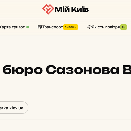
Мій Київ
Карта тривог
Транспорт
Якість повітря
онлайн
46
 бюро Сазонова В
rka.kiev.ua