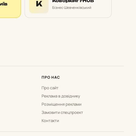
Коворкінг i-HUB
К
иїв
Бізнес
·
Шевченківський
ПРО НАС
Про сайт
Реклама в довіднику
Розміщення реклами
Замовити спецпроект
Контакти