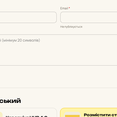
Email
*
Не публікується
вський
Розмістити с