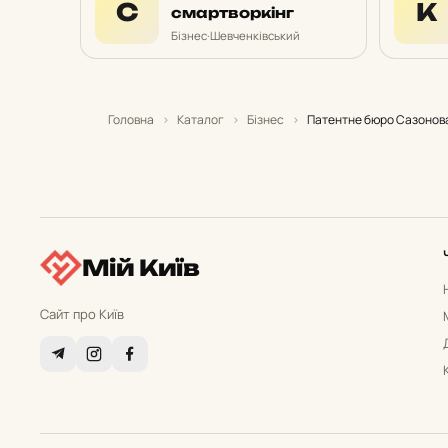
С
К
смартворкінг
Бізнес
·
Шевченківський
Головна
›
Каталог
›
Бізнес
›
Патентне бюро Сазонова
Мій Київ
Сайт про Київ