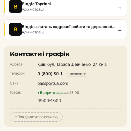
Відділ Торгівлі
→
В
Адміністрації
Відділ з питань кадрової роботи та державної
→
В
служби Шевченківської РГА
Адміністрації
Контакти і графік
Київ, бул. Тараса Шевченко, 27, Київ
Адреса
Телефон
0 (800) 30-1-···
· показати
passportua.com
Сайт
Графік
● Відкрито зараз
до 18:00
09:00-18:00
⚠️
Повідомити про помилку