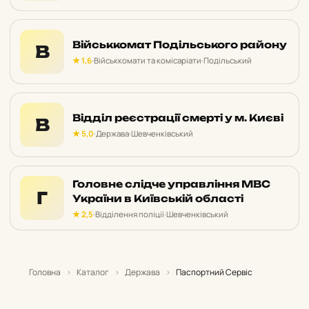
Військкомат Подільського району
В
★ 1,6
·
Військкомати та комісаріати
·
Подільський
Відділ реєстрації смерті у м. Києві
В
★ 5,0
·
Держава
·
Шевченківський
Головне слідче управління МВС
Г
України в Київській області
★ 2,5
·
Відділення поліції
·
Шевченківський
Головна
›
Каталог
›
Держава
›
Паспортний Сервіс