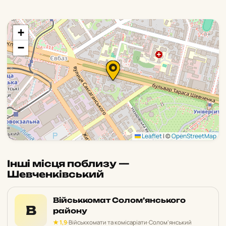
+
−
Leaflet
|
©
OpenStreetMap
Інші місця поблизу —
Шевченківський
Військкомат Солом’янського
В
району
★ 1,9
·
Військкомати та комісаріати
·
Солом’янський