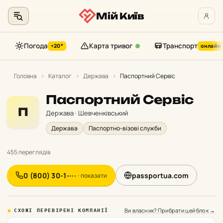
Мій Київ
Погода
Карта тривог
Транспорт
+20°
онлайн
Перейти
до
Головна
›
Каталог
›
Держава
›
Паспортний Сервіс
контенту
Паспортний Сервіс
П
Держава · Шевченківський
Держава
Паспортно-візові служби
455 переглядів
0 (800) 30-1-···
passportua.com
· показати
Ви власник? Прибрати цей блок →
СХОЖІ ПЕРЕВІРЕНІ КОМПАНІЇ