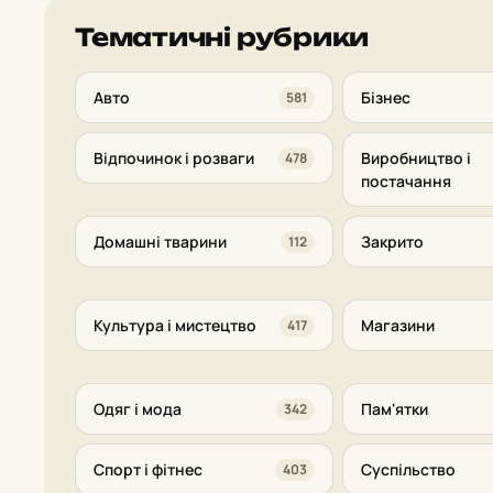
Тематичні рубрики
Авто
Бізнес
581
Відпочинок і розваги
Виробництво і
478
постачання
Домашні тварини
Закрито
112
Культура і мистецтво
Магазини
417
Одяг і мода
Пам'ятки
342
Спорт і фітнес
Суспільство
403