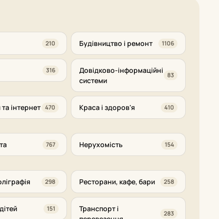
Будівництво і ремонт
210
1106
Довідково-інформаційні
316
83
системи
 та інтернет
Краса і здоров'я
470
410
та
Нерухомість
767
154
оліграфія
Ресторани, кафе, бари
298
258
дітей
Транспорт і
151
283
перевезення