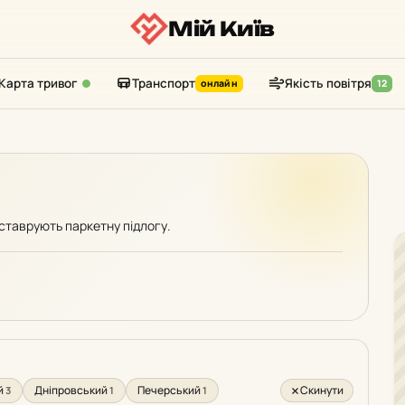
Мій Київ
Карта тривог
Транспорт
Якість повітря
онлайн
12
еставрують паркетну підлогу.
:
й
Дніпровський
Печерський
Скинути
3
1
1