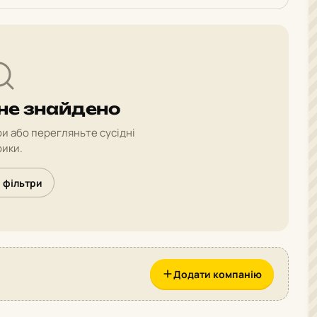
 не знайдено
и або перегляньте сусідні
ики.
 фільтри
Додати компанію