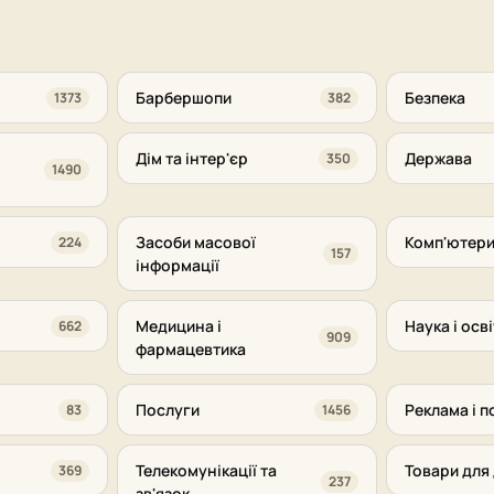
Барбершопи
Безпека
1373
382
Дім та інтер'єр
Держава
350
1490
Засоби масової
Комп'ютери
224
157
інформації
Медицина і
Наука і осві
662
909
фармацевтика
Послуги
Реклама і п
83
1456
Телекомунікації та
Товари для 
369
237
зв'язок