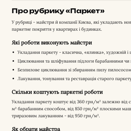
Про рубрику «Паркет»
У рубриці - майстри й компанії Києва, які укладають н
паркетне покриття у квартирах і будинках.
Які роботи виконують майстри
Укладання паркету - класична, «ялинка», художній і
Циклювання та шліфування підлоги барабанними ч
Безпилове циклювання зі збиранням пилу пилососо
Лакування, тонування та реставрація старого паркет
Скільки коштують паркетні роботи
Укладання паркету коштує від 360 грн/м² залежно від 
м² барабанним способом, від 850 грн/м² плоскими маш
триразовим лакуванням - від 950 грн/м².
Як обрати майстра