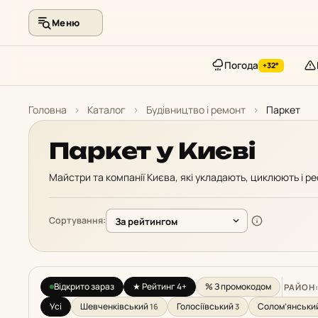
Меню
Погода
+32°
Перейти
до
Головна
›
Каталог
›
Будівництво і ремонт
›
Паркет
контенту
Паркет у Києві
Майстри та компанії Києва, які укладають, циклюють і р
Сортування:
Відкрито зараз
★ Рейтинг 4+
% З промокодом
РАЙОН
Усі
Шевченківський
Голосіївський
Солом’янськи
16
3