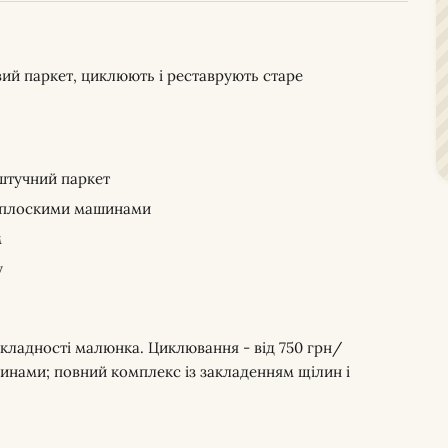
овий паркет, циклюють і реставрують старе
 штучний паркет
и плоскими машинами
м
у
складності малюнка. Циклювання - від 750 грн/
инами; повний комплекс із закладенням щілин і