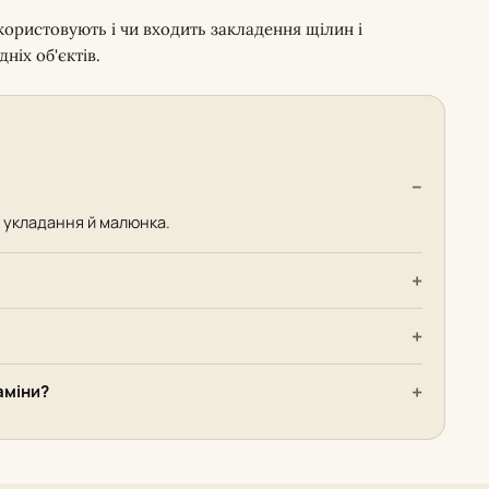
користовують і чи входить закладення щілин і
ніх об'єктів.
у укладання й малюнка.
аміни?