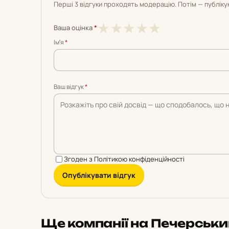
Перші 3 відгуки проходять модерацію. Потім — публік
1
2
3
4
5
★
★
★
★
★
Ваша оцінка
*
з
з
з
з
з
Імʼя
*
5
5
5
5
5
Ваш відгук
*
Згоден з
Політикою конфіденційності
Опублікувати відгук
Ще компанії на Печерськ