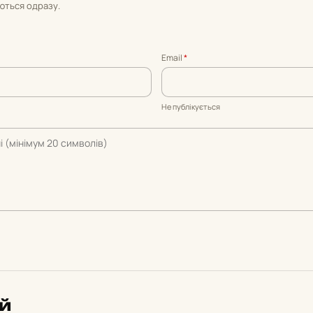
уються одразу.
Email
*
Не публікується
ий