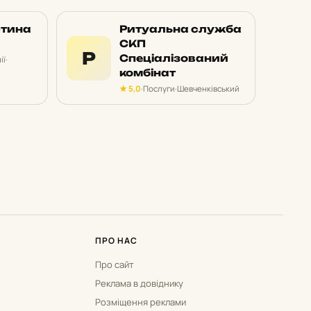
стина
Ритуальна служба
СКП
Р
Спеціалізований
ії
·
комбінат
★ 5,0
·
Послуги
·
Шевченківський
ПРО НАС
Про сайт
Реклама в довіднику
Розміщення реклами