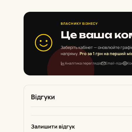
ВЛАСНИКУ БІЗНЕСУ
Це ваша ко
Заберіть кабінет — оновлюйте графік
напряму.
Pro за 1 грн на перший мі
Аналітика переглядів
Email-ліди
Ко
Відгуки
Залишити відгук