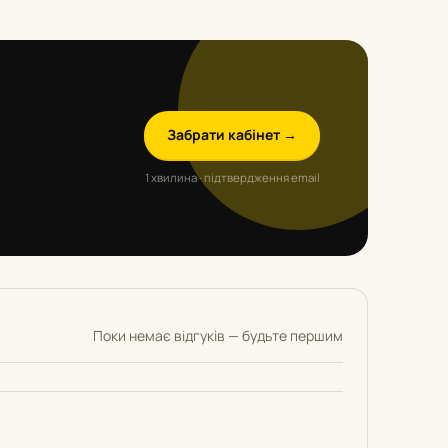
Забрати кабінет →
1 хвилина · підтвердження email
Поки немає відгуків — будьте першим