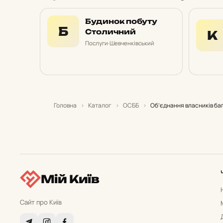
Будинок побуту
Б
Столичний
К
Послуги
·
Шевченківський
Головна
›
Каталог
›
ОСББ
›
Об’єднання власників ба
Мій Київ
Сайт про Київ