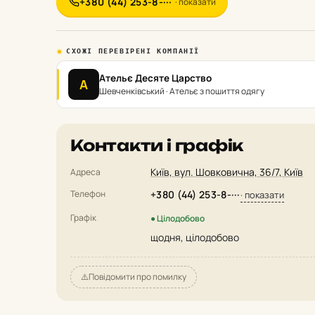
+380 (44) 253-8-···
· показати
СХОЖІ ПЕРЕВІРЕНІ КОМПАНІЇ
Ательє Десяте Царство
А
Шевченківський · Ательє з пошиття одягу
Контакти і графік
Київ, вул. Шовковична, 36/7, Київ
Адреса
Телефон
+380 (44) 253-8-···
· показати
Графік
● Цілодобово
щодня, цілодобово
⚠️
Повідомити про помилку