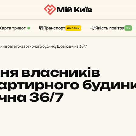
Мій Київ
Карта тривог
Транспорт
Якість повітря
онлайн
22
иків багатоквартирного будинку Шовковична 36/7
ня власників
артирного будин
на 36/7