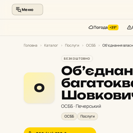
Меню
Погода
+25°
Перейти
до
Головна
›
Каталог
›
Послуги
›
ОСББ
›
Об’єднання власн
контенту
БЕЗКОШТОВНО
Об’єднан
багатокв
О
Шовкович
ОСББ · Печерський
ОСББ
Послуги