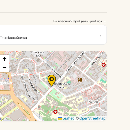
Ви власник? Прибрати цей блок →
→
ї та відеозйомка
+
−
Leaflet
|
©
OpenStreetMap