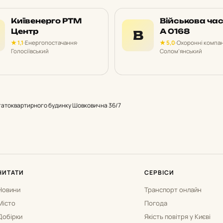
Київенерго РТМ
Військова ча
Центр
А 0168
В
★ 1,1
·
Енергопостачання
·
★ 5,0
·
Охоронні компан
Голосіївський
Солом’янський
гатоквартирного будинку Шовковична 36/7
ЧИТАТИ
СЕРВІСИ
Новини
Транспорт онлайн
Місто
Погода
Добірки
Якість повітря у Києві