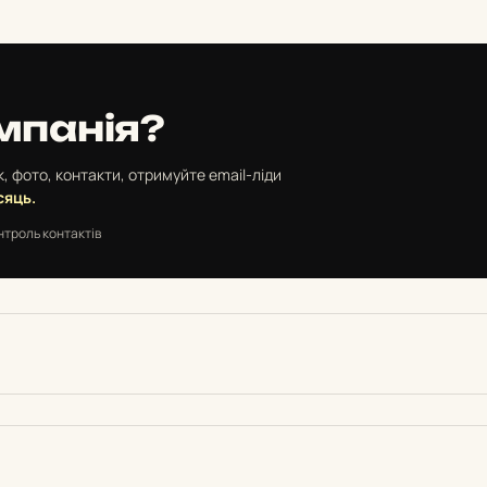
мпанія?
, фото, контакти, отримуйте email-ліди
сяць.
нтроль контактів