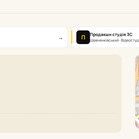
Продакшн студія 3С
→
П
Шевченківський · Відеостуді