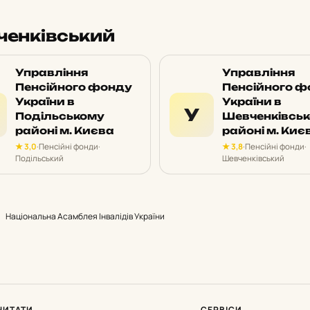
ченківський
Управління
Управління
Пенсійного фонду
Пенсійного ф
України в
України в
У
Подільському
Шевченківсь
районі м. Києва
районі м. Киє
★ 3,0
·
Пенсійні фонди
·
★ 3,8
·
Пенсійні фонди
·
Подільський
Шевченківський
Національна Асамблея Інвалідів України
ЧИТАТИ
СЕРВІСИ