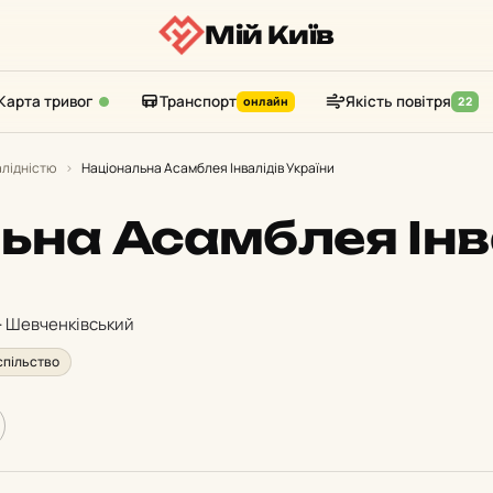
Мій Київ
Карта тривог
Транспорт
Якість повітря
онлайн
22
алідністю
›
Національна Асамблея Інвалідів України
ьна Асамблея Інв
 · Шевченківський
спільство