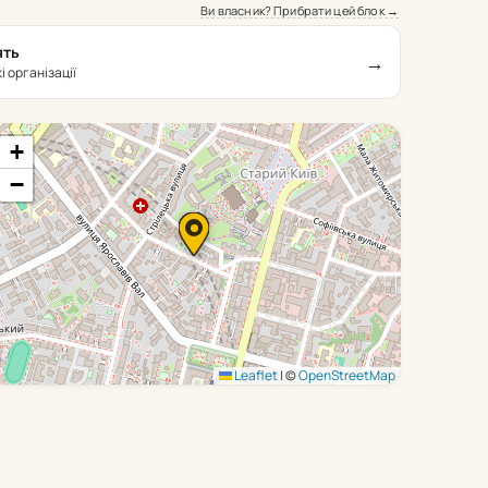
Ви власник? Прибрати цей блок →
ять
→
 організації
+
−
Leaflet
|
©
OpenStreetMap