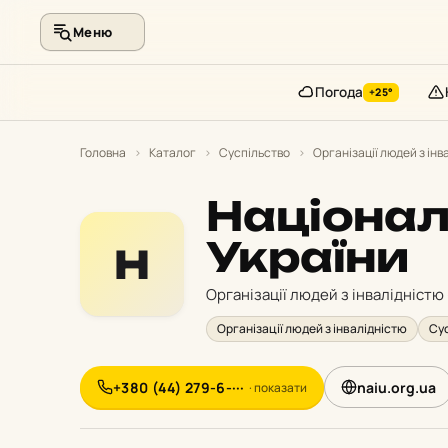
Меню
Погода
+25°
Перейти
до
Головна
›
Каталог
›
Суспільство
›
Організації людей з інв
контенту
Націонал
України
Н
Організації людей з інвалідністю
Організації людей з інвалідністю
Су
+380 (44) 279-6-···
naiu.org.ua
· показати