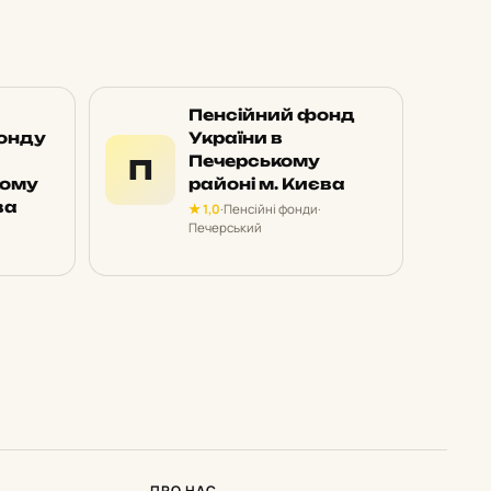
Пенсійний фонд
онду
України в
Печерському
П
кому
районі м. Києва
ва
★ 1,0
·
Пенсійні фонди
·
Печерський
ПРО НАС