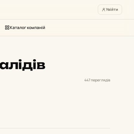
Увійти
Каталог компаній
алідів
447 переглядів