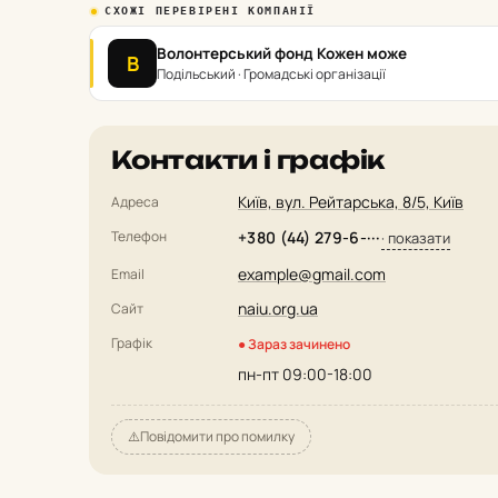
СХОЖІ ПЕРЕВІРЕНІ КОМПАНІЇ
Волонтерський фонд Кожен може
В
Подільський · Громадські організації
Контакти і графік
Київ, вул. Рейтарська, 8/5, Київ
Адреса
Телефон
+380 (44) 279-6-···
· показати
example@gmail.com
Email
naiu.org.ua
Сайт
Графік
● Зараз зачинено
пн-пт 09:00-18:00
⚠️
Повідомити про помилку