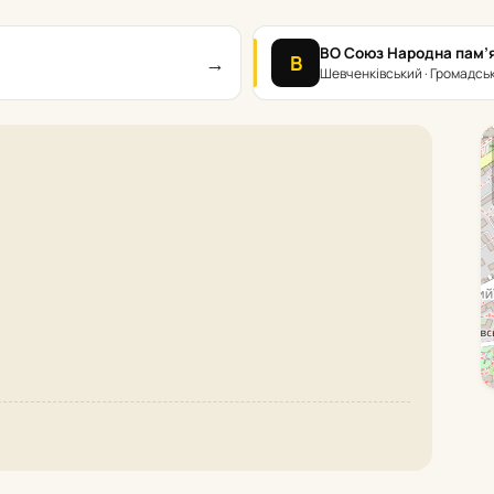
ВО Союз Народна пам’
→
В
Шевченківський · Громадські