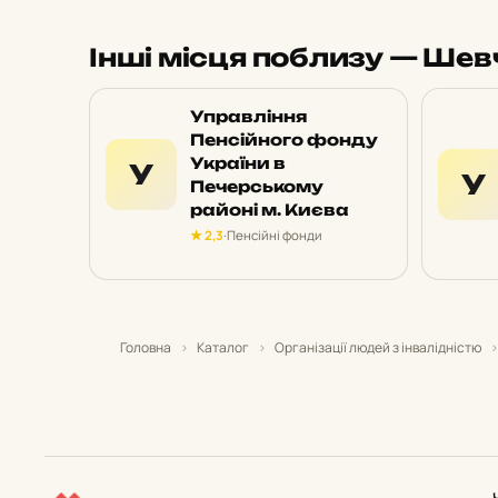
Інші місця поблизу — Шев
Управління
Пенсійного фонду
України в
У
У
Печерському
районі м. Києва
★ 2,3
·
Пенсійні фонди
Головна
›
Каталог
›
Організації людей з інвалідністю
›