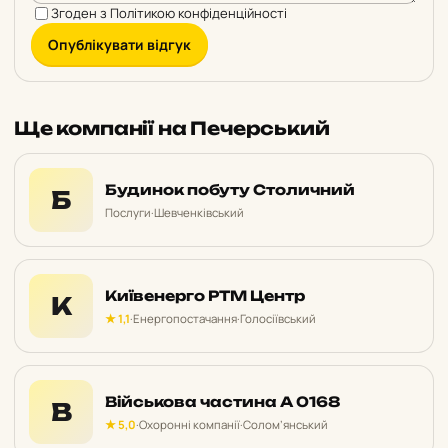
Згоден з
Політикою конфіденційності
Опублікувати відгук
Ще компанії на Печерський
Будинок побуту Столичний
Б
Послуги
·
Шевченківський
Київенерго РТМ Центр
К
★ 1,1
·
Енергопостачання
·
Голосіївський
Військова частина А 0168
В
★ 5,0
·
Охоронні компанії
·
Солом’янський