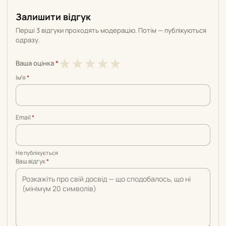
Залишити відгук
Перші 3 відгуки проходять модерацію. Потім — публікуються
одразу.
1
2
3
4
5
★
★
★
★
★
Ваша оцінка
*
з
з
з
з
з
Імʼя
*
5
5
5
5
5
Email
*
Не публікується
Ваш відгук
*