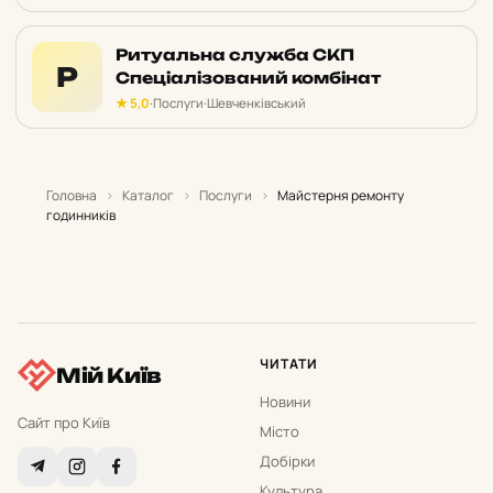
Ритуальна служба СКП
Р
Спеціалізований комбінат
★ 5,0
·
Послуги
·
Шевченківський
Головна
›
Каталог
›
Послуги
›
Майстерня ремонту
годинників
ЧИТАТИ
Мій Київ
Новини
Сайт про Київ
Місто
Добірки
Культура