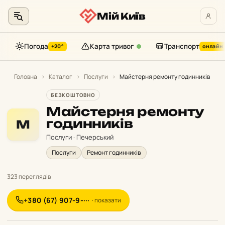
Мій Київ
Погода
Карта тривог
Транспорт
+20°
онлайн
Перейти
до
Головна
›
Каталог
›
Послуги
›
Майстерня ремонту годинників
контенту
БЕЗКОШТОВНО
Майстерня ремонту
годинників
М
Послуги · Печерський
Послуги
Ремонт годинників
323 переглядів
+380 (67) 907-9-···
· показати