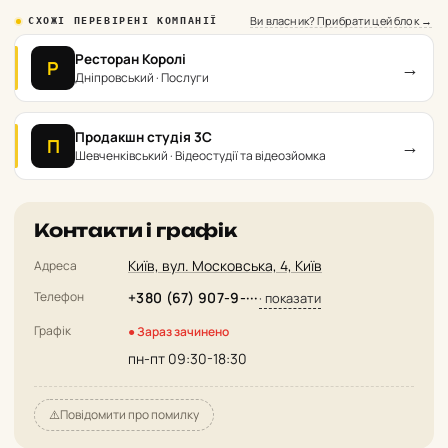
Ви власник? Прибрати цей блок →
СХОЖІ ПЕРЕВІРЕНІ КОМПАНІЇ
Ресторан Королі
→
Р
Дніпровський · Послуги
Продакшн студія 3С
→
П
Шевченківський · Відеостудії та відеозйомка
Контакти і графік
Київ, вул. Московська, 4, Київ
Адреса
Телефон
+380 (67) 907-9-···
· показати
Графік
● Зараз зачинено
пн-пт 09:30-18:30
⚠️
Повідомити про помилку