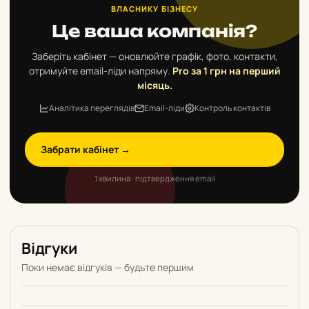
ВЛАСНИКУ БІЗНЕСУ
Це ваша компанія?
Заберіть кабінет — оновлюйте графік, фото, контакти,
отримуйте email-ліди напряму.
Pro за 1 грн на перший
місяць.
Аналітика переглядів
Email-ліди
Контроль контактів
Забрати кабінет →
1 хвилина · підтвердження email
Відгуки
Поки немає відгуків — будьте першим