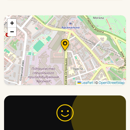
+
−
Leaflet
|
©
OpenStreetMap