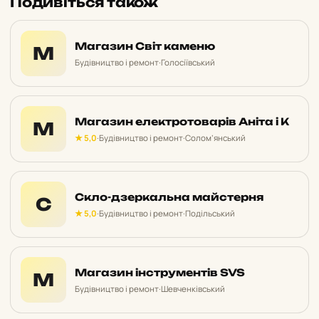
Подивіться також
Магазин Світ каменю
М
Будівництво і ремонт
·
Голосіївський
Магазин електротоварів Аніта і К
М
★ 5,0
·
Будівництво і ремонт
·
Солом’янський
Скло-дзеркальна майстерня
С
★ 5,0
·
Будівництво і ремонт
·
Подільський
Магазин інструментів SVS
М
Будівництво і ремонт
·
Шевченківський