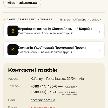
comtek.com.ua
Ви власник? Прибрати цей блок →
СХОЖІ ПЕРЕВІРЕНІ КОМПАНІЇ
Виробнича компанія Хіллал Алюміній Юкрейн
→
В
Святошинський · Алюмінієві конструкції
Компанія Український Промислові Проект
→
К
Солом’янський · Алюмінієві конструкції
Контакти і графік
Київ, вул. Гоголівська, 22/24, Київ
Адреса
Телефон
+380 (44) 486-6-···
· показати
+380 (44) 536-0-···
· показати
comtek.com.ua
Сайт
Графік
● Зараз зачинено