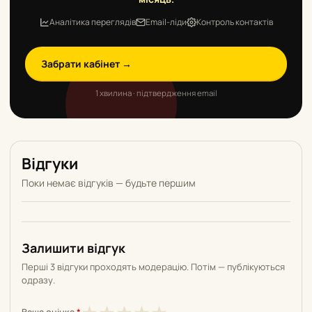
Аналітика переглядів
Email-ліди
Контроль контактів
Забрати кабінет →
1 хвилина · підтвердження email
Відгуки
Поки немає відгуків — будьте першим
Залишити відгук
Перші 3 відгуки проходять модерацію. Потім — публікуються
одразу.
1
2
3
4
5
Ваша оцінка
*