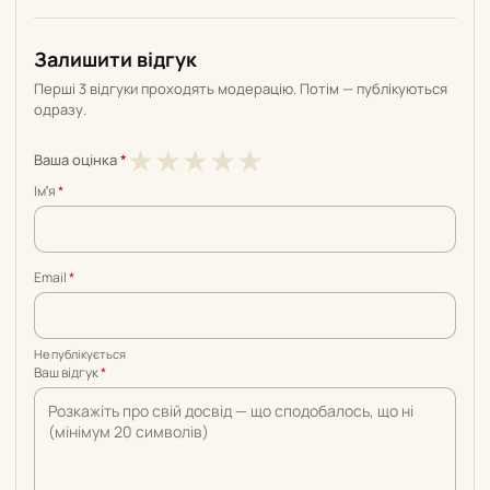
Залишити відгук
Перші 3 відгуки проходять модерацію. Потім — публікуються
одразу.
1
2
3
4
5
★
★
★
★
★
Ваша оцінка
*
з
з
з
з
з
Імʼя
*
5
5
5
5
5
Email
*
Не публікується
Ваш відгук
*