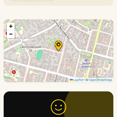
+
−
Leaflet
|
©
OpenStreetMap