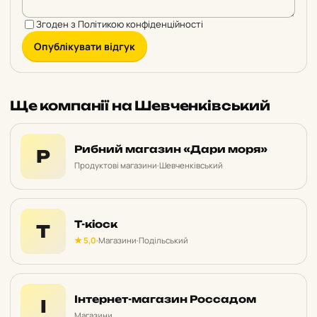
Згоден з
Політикою конфіденційності
Опублікувати відгук
Ще компанії на Шевченківський
Рибний магазин «Дари моря»
Р
Продуктові магазини
·
Шевченківський
T-кіоск
T
★ 5,0
·
Магазини
·
Подільський
Інтернет-магазин Россадом
І
Магазини