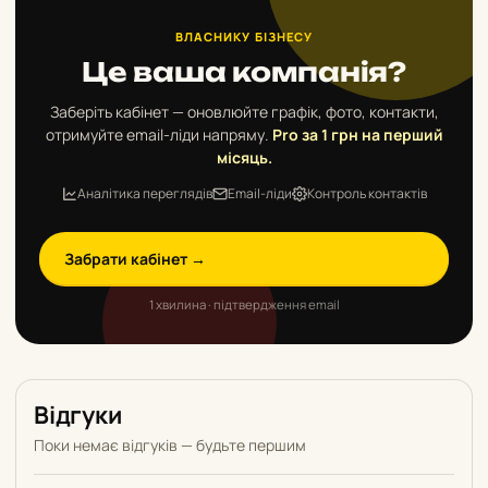
ВЛАСНИКУ БІЗНЕСУ
Це ваша компанія?
Заберіть кабінет — оновлюйте графік, фото, контакти,
отримуйте email-ліди напряму.
Pro за 1 грн на перший
місяць.
Аналітика переглядів
Email-ліди
Контроль контактів
Забрати кабінет →
1 хвилина · підтвердження email
Відгуки
Поки немає відгуків — будьте першим