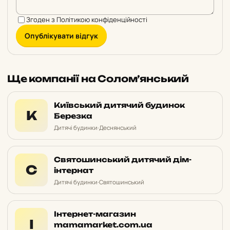
Згоден з
Політикою конфіденційності
Опублікувати відгук
Ще компанії на Солом’янський
Київський дитячий будинок
К
Березка
Дитячі будинки
·
Деснянський
Святошинський дитячий дім-
С
інтернат
Дитячі будинки
·
Святошинський
Інтернет-магазин
І
mamamarket.com.ua