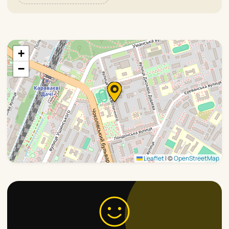
+
−
Leaflet
|
©
OpenStreetMap