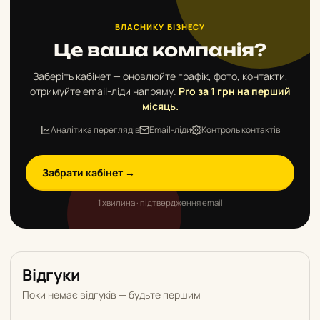
ВЛАСНИКУ БІЗНЕСУ
Це ваша компанія?
Заберіть кабінет — оновлюйте графік, фото, контакти,
отримуйте email-ліди напряму.
Pro за 1 грн на перший
місяць.
Аналітика переглядів
Email-ліди
Контроль контактів
Забрати кабінет →
1 хвилина · підтвердження email
Відгуки
Поки немає відгуків — будьте першим