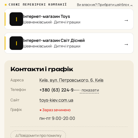
Ви власник? Прибрати цей блок →
СХОЖІ ПЕРЕВІРЕНІ КОМПАНІЇ
Інтернет-магазин Toys
→
І
Шевченківський · Дитячі іграшки
Інтернет-магазин Світ Дісней
→
І
Шевченківський · Дитячі іграшки
Контакти і графік
Київ, вул. Петровського, 6, Київ
Адреса
Телефон
+380 (63) 224-9-···
· показати
toys-kiev.com.ua
Сайт
Графік
● Зараз зачинено
пн-пт 9:00-20:00
⚠️
Повідомити про помилку