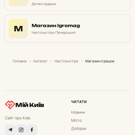
Дитячі іграшки
Магазин Igromag
М
Настільні ігри
·
Печерський
Головна
›
Каталог
›
Настільні ігри
›
Магазин іграшок
ЧИТАТИ
Мій Київ
Новини
Сайт про Київ
Місто
Добірки