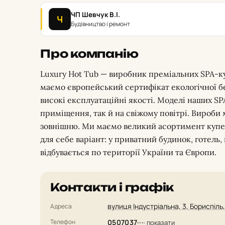
ЧП Шевчук В.І.
Ч
Будівництво і ремонт
Про компанію
Luxury Hot Tub — виробник преміальних SPA-куп
маємо європейський сертифікат екологічної бе
високі експлуатаційні якості. Моделі наших S
приміщення, так й на свіжому повітрі. Вироби 
зовнішню. Ми маємо великий асортимент купе
для себе варіант: у приватний будинок, готель,
відбувається по території України та Європи.
Контакти і графік
вулиця Індустріальна, 3, Бориспіль,
Адреса
Телефон
0507037···
· показати