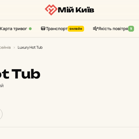
Мій Київ
Карта тривог
Транспорт
Якість повітря
онлайн
9
сейнів
›
Luxury Hot Tub
t Tub
ий