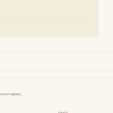
уються одразу.
Email
*