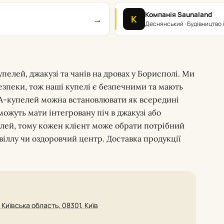
Компанія Saunaland
→
К
Деснянський · Будівництво 
елей, джакузі та чанів на дровах у Борисполі. Ми
зпеки, тож наші купелі є безпечними та мають
PA-купелей можна встановлювати як всередині
можуть мати інтегровану піч в джакузі або
лей, тому кожен клієнт може обрати потрібний
 віллу чи оздоровчий центр. Доставка продукції
 Київська область, 08301, Київ