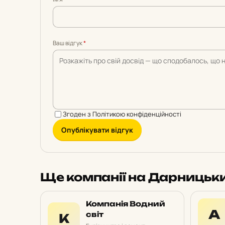
5
5
5
5
5
Ваш відгук
*
Згоден з
Політикою конфіденційності
Опублікувати відгук
Ще компанії на Дарницьк
Компанія Водний
А
світ
К