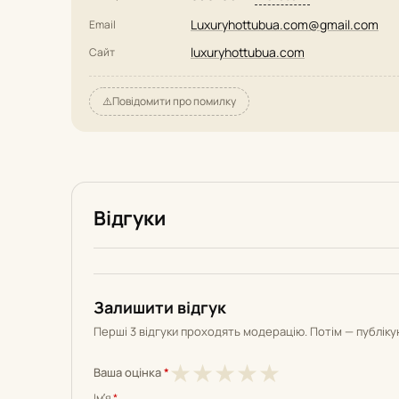
Luxuryhottubua.com@gmail.com
Email
luxuryhottubua.com
Сайт
⚠️
Повідомити про помилку
Відгуки
Залишити відгук
Перші 3 відгуки проходять модерацію. Потім — публік
1
2
3
4
5
★
★
★
★
★
Ваша оцінка
*
з
з
з
з
з
Імʼя
*