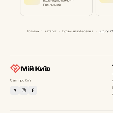
Будівництво і ремонт
·
Подільський
Головна
›
Каталог
›
Будівництво басейнів
›
Luxury Ho
Мій Київ
Сайт про Київ