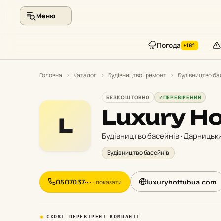
Меню
Погода
+18°
Перейти
до
Головна
›
Каталог
›
Будівництво і ремонт
›
Будівництво ба
контенту
БЕЗКОШТОВНО
✓
ПЕРЕВІРЕНИЙ
Luxury Ho
L
Будівництво басейнів · Дарницьк
Будівництво басейнів
0507037···
luxuryhottubua.com
· показати
СХОЖІ ПЕРЕВІРЕНІ КОМПАНІЇ