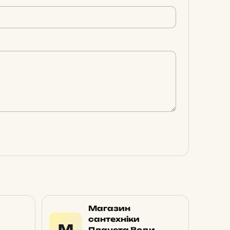
Магазин
сантехніки
М
Планета Води