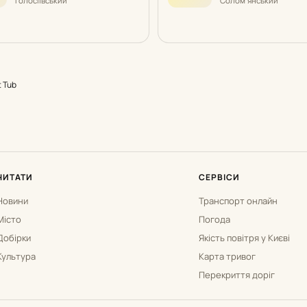
Голосіївський
Солом’янський
t Tub
ЧИТАТИ
СЕРВІСИ
Новини
Транспорт онлайн
Місто
Погода
Добірки
Якість повітря у Києві
Культура
Карта тривог
Перекриття доріг