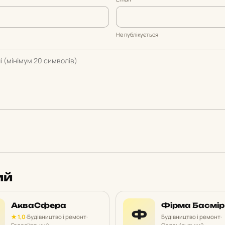
Не публікується
ий
АкваСфера
Фірма Басмір
Ф
★ 1,0
·
Будівництво і ремонт
·
Будівництво і ремонт
·