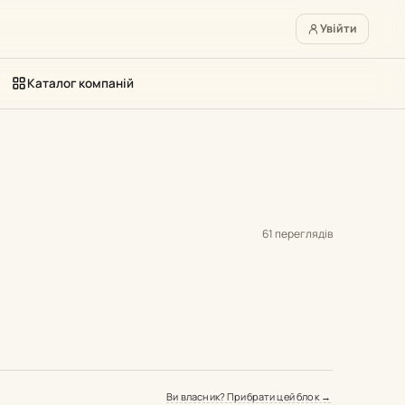
Увійти
Каталог компаній
61 переглядів
Ви власник? Прибрати цей блок →