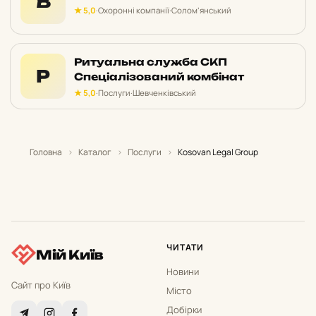
В
★ 5,0
·
Охоронні компанії
·
Солом’янський
Ритуальна служба СКП
Р
Спеціалізований комбінат
★ 5,0
·
Послуги
·
Шевченківський
Головна
›
Каталог
›
Послуги
›
Kosovan Legal Group
ЧИТАТИ
Мій Київ
Новини
Сайт про Київ
Місто
Добірки