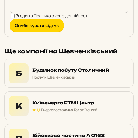
Згоден з
Політикою конфіденційності
Опублікувати відгук
Ще компанії на Шевченківський
Будинок побуту Столичний
Б
Послуги
·
Шевченківський
Київенерго РТМ Центр
К
★ 1,1
·
Енергопостачання
·
Голосіївський
Військова частина А 0168