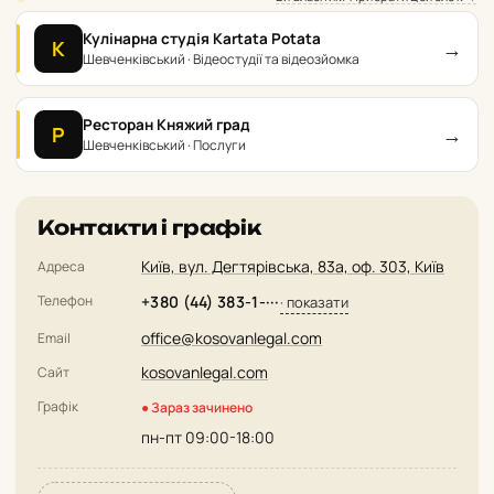
Кулінарна студія Kartata Potata
→
К
Шевченківський · Відеостудії та відеозйомка
Ресторан Княжий град
→
Р
Шевченківський · Послуги
Контакти і графік
Київ, вул. Дегтярівська, 83а, оф. 303, Київ
Адреса
Телефон
+380 (44) 383-1-···
· показати
office@kosovanlegal.com
Email
kosovanlegal.com
Сайт
Графік
● Зараз зачинено
пн-пт 09:00-18:00