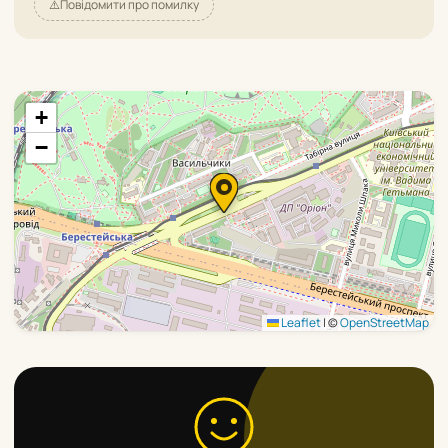
⚠️
Повідомити про помилку
+
−
Leaflet
|
©
OpenStreetMap