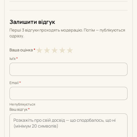
Залишити відгук
Перші 3 відгуки проходять модерацію. Потім — публікуються
одразу.
1
2
3
4
5
★
★
★
★
★
Ваша оцінка
*
з
з
з
з
з
Імʼя
*
5
5
5
5
5
Email
*
Не публікується
Ваш відгук
*