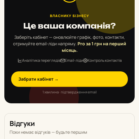
ВЛАСНИКУ БІЗНЕСУ
Це ваша компанія?
Заберіть кабінет — оновлюйте графік, фото, контакти,
отримуйте email-ліди напряму.
Pro за 1 грн на перший
місяць.
Аналітика переглядів
Email-ліди
Контроль контактів
Забрати кабінет →
1 хвилина · підтвердження email
Відгуки
Поки немає відгуків — будьте першим