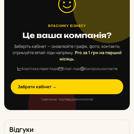
ВЛАСНИКУ БІЗНЕСУ
Це ваша компанія?
Заберіть кабінет — оновлюйте графік, фото, контакти,
отримуйте email-ліди напряму.
Pro за 1 грн на перший
місяць.
Аналітика переглядів
Email-ліди
Контроль контактів
Забрати кабінет →
1 хвилина · підтвердження email
Відгуки