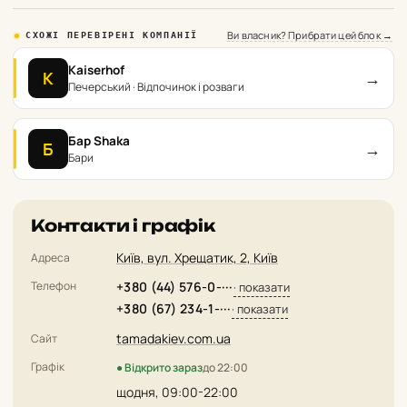
Ви власник? Прибрати цей блок →
СХОЖІ ПЕРЕВІРЕНІ КОМПАНІЇ
Kaiserhof
→
K
Печерський · Відпочинок і розваги
Бар Shaka
→
Б
Бари
Контакти і графік
Київ, вул. Хрещатик, 2, Київ
Адреса
Телефон
+380 (44) 576-0-···
· показати
+380 (67) 234-1-···
· показати
tamadakiev.com.ua
Сайт
Графік
● Відкрито зараз
до 22:00
щодня, 09:00-22:00