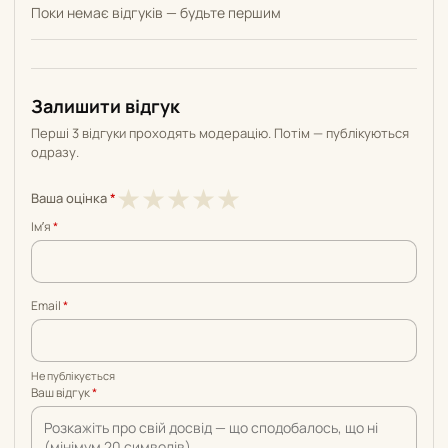
Поки немає відгуків — будьте першим
Залишити відгук
Перші 3 відгуки проходять модерацію. Потім — публікуються
одразу.
1
2
3
4
5
★
★
★
★
★
Ваша оцінка
*
з
з
з
з
з
Імʼя
*
5
5
5
5
5
Email
*
Не публікується
Ваш відгук
*