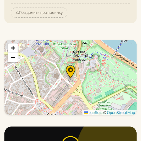
⚠️
Повідомити про помилку
+
−
Leaflet
|
©
OpenStreetMap