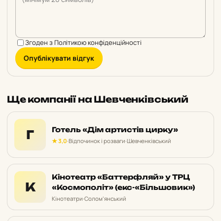
Згоден з
Політикою конфіденційності
Опублікувати відгук
Ще компанії на Шевченківський
Готель «Дім артистів цирку»
Г
★ 3,0
·
Відпочинок і розваги
·
Шевченківський
Кінотеатр «Баттерфляй» у ТРЦ
К
«Космополіт» (екс-«Більшовик»)
Кінотеатри
·
Солом’янський