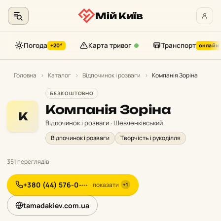
Мій Київ
Погода
Карта тривог
Транспорт
+20°
онлайн
Перейти
до
Головна
›
Каталог
›
Відпочинок і розваги
›
Компанія Зоріна
контенту
БЕЗКОШТОВНО
Компанія Зоріна
К
Відпочинок і розваги · Шевченківський
Відпочинок і розваги
Творчість і рукоділля
351 переглядів
+380 (44) 576-0-···
· показати
+1
tamadakiev.com.ua