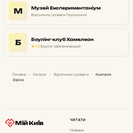
Музей Експериментаніум
М
Відпочинок і розваги
·
Подільський
Боулінг-клуб Хамелеон
Б
★ 1,0
·
Боулінг
·
Шевченківський
Головна
›
Каталог
›
Відпочинок і розваги
›
Компанія
Зоріна
ЧИТАТИ
Мій Київ
Новини