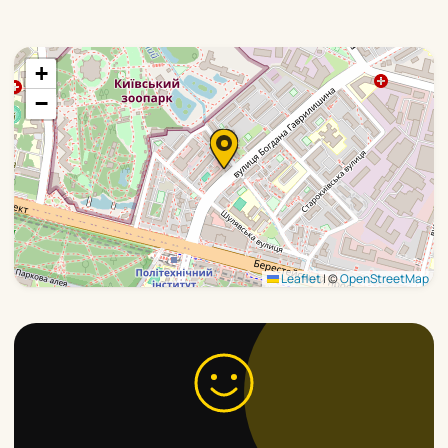
+
−
Leaflet
|
©
OpenStreetMap