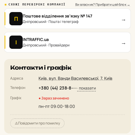
Ви власник? Прибрати цей блок →
СХОЖІ ПЕРЕВІРЕНІ КОМПАНІЇ
Поштове відділення зв’язку № 147
→
П
Дніпровський · Пошта і телеграф
INTRAFFIC.ua
→
I
Дніпровський · Провайдери
Контакти і графік
Київ, вул. Ванди Василевської, 7, Київ
Адреса
Телефон
+380 (44) 238-8-···
· показати
Графік
● Зараз зачинено
пн-пт 09:00-18:00
⚠️
Повідомити про помилку