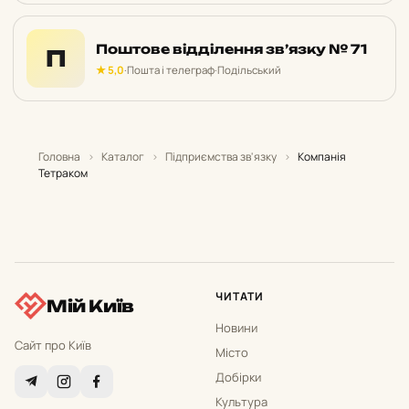
Поштове відділення зв’язку № 71
П
★ 5,0
·
Пошта і телеграф
·
Подільський
Головна
›
Каталог
›
Підприємства зв'язку
›
Компанія
Тетраком
ЧИТАТИ
Мій Київ
Новини
Сайт про Київ
Місто
Добірки
Культура