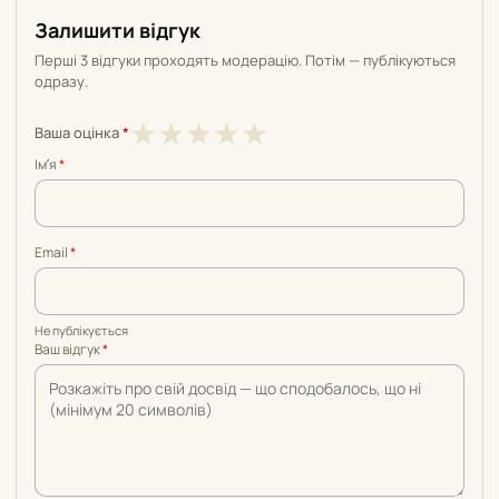
Залишити відгук
Перші 3 відгуки проходять модерацію. Потім — публікуються
одразу.
1
2
3
4
5
★
★
★
★
★
Ваша оцінка
*
з
з
з
з
з
Імʼя
*
5
5
5
5
5
Email
*
Не публікується
Ваш відгук
*