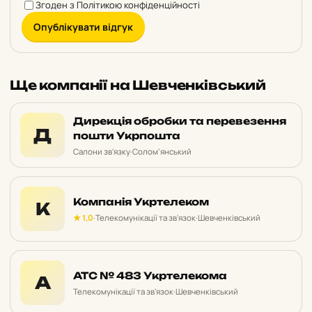
Згоден з
Політикою конфіденційності
Опублікувати відгук
Ще компанії на Шевченківський
Дирекція обробки та перевезення
Д
пошти Укрпошта
Салони зв'язку
·
Солом’янський
Компанія Укртелеком
К
★ 1,0
·
Телекомунікації та зв'язок
·
Шевченківський
АТС № 483 Укртелекома
А
Телекомунікації та зв'язок
·
Шевченківський