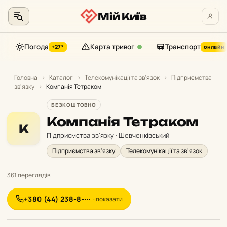
Мій Київ
Погода
Карта тривог
Транспорт
+27°
онлайн
Перейти
до
Головна
›
Каталог
›
Телекомунікації та зв'язок
›
Підприємства
зв'язку
›
Компанія Тетраком
контенту
БЕЗКОШТОВНО
Компанія Тетраком
К
Підприємства зв'язку · Шевченківський
Підприємства зв'язку
Телекомунікації та зв'язок
361 переглядів
+380 (44) 238-8-···
· показати