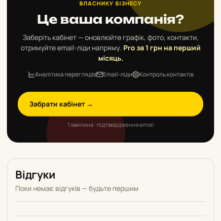
ВЛАСНИКУ БІЗНЕСУ
Це ваша компанія?
Заберіть кабінет — оновлюйте графік, фото, контакти,
отримуйте email-ліди напряму.
Pro за 1 грн на перший
місяць.
Аналітика переглядів
Email-ліди
Контроль контактів
Забрати кабінет →
1 хвилина · підтвердження email
Відгуки
Поки немає відгуків — будьте першим