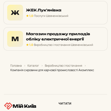
ЖЕК Лук’янівка
Ж
★ 1,0
·
Послуги
·
Шевченківський
Магазин продажу приладів
М
обліку електричної енергії
★ 1,0
·
Виробництво і постачання
·
Шевченківський
Головна
›
Каталог
›
Виробництво і постачання
›
Компанія сировини для харчової промисловості Акомплекс
ЧИТАТИ
Мій Київ