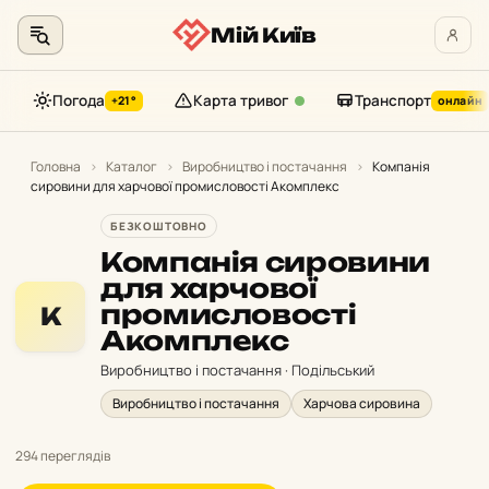
Мій Київ
Погода
Карта тривог
Транспорт
+21°
онлайн
Перейти
до
Головна
›
Каталог
›
Виробництво і постачання
›
Компанія
сировини для харчової промисловості Акомплекс
контенту
БЕЗКОШТОВНО
Компанія сировини
для харчової
промисловості
К
Акомплекс
Виробництво і постачання · Подільський
Виробництво і постачання
Харчова сировина
294 переглядів