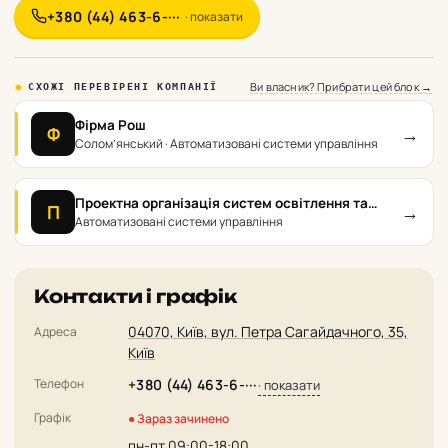
+380 (44) 463-6-···
· показати
Ви власник? Прибрати цей блок →
СХОЖІ ПЕРЕВІРЕНІ КОМПАНІЇ
Фірма Рош
→
Ф
Солом’янський · Автоматизовані системи управління
Проектна організація систем освітлення та
→
П
фонтанів Інтельфлайт
Автоматизовані системи управління
Контакти і графік
04070, Київ, вул. Петра Сагайдачного, 35,
Адреса
Київ
Телефон
+380 (44) 463-6-···
· показати
Графік
● Зараз зачинено
пн-пт 09:00-18:00