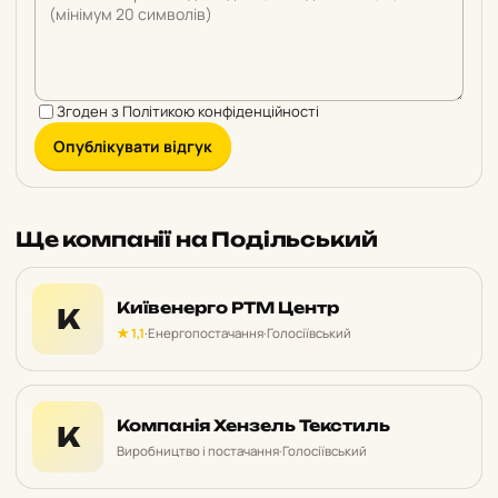
Згоден з
Політикою конфіденційності
Опублікувати відгук
Ще компанії на Подільський
Київенерго РТМ Центр
К
★ 1,1
·
Енергопостачання
·
Голосіївський
Компанія Хензель Текстиль
К
Виробництво і постачання
·
Голосіївський