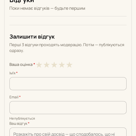
Поки немає відгуків — будьте першим
Залишити відгук
Перші 3 відгуки проходять модерацію. Потім — публікуються
одразу.
1
2
3
4
5
★
★
★
★
★
Ваша оцінка
*
з
з
з
з
з
Імʼя
*
5
5
5
5
5
Email
*
Не публікується
Ваш відгук
*