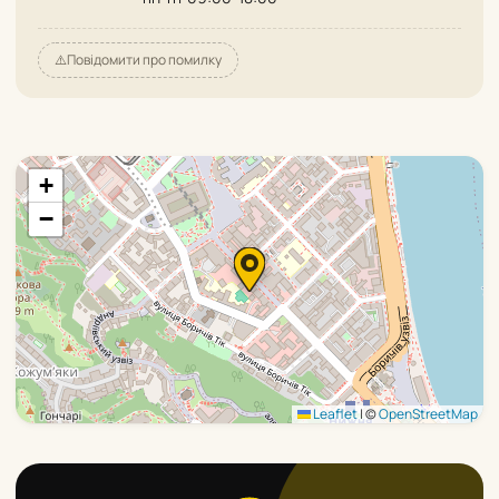
⚠️
Повідомити про помилку
+
−
Leaflet
|
©
OpenStreetMap