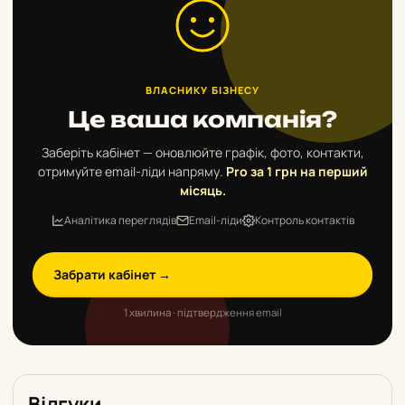
ВЛАСНИКУ БІЗНЕСУ
Це ваша компанія?
Заберіть кабінет — оновлюйте графік, фото, контакти,
отримуйте email-ліди напряму.
Pro за 1 грн на перший
місяць.
Аналітика переглядів
Email-ліди
Контроль контактів
Забрати кабінет →
1 хвилина · підтвердження email
Відгуки