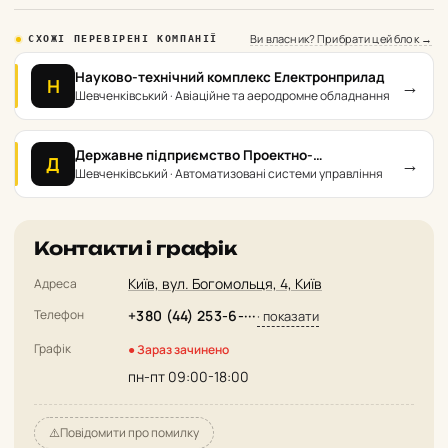
Ви власник? Прибрати цей блок →
СХОЖІ ПЕРЕВІРЕНІ КОМПАНІЇ
Науково-технічний комплекс Електронприлад
→
Н
Шевченківський · Авіаційне та аеродромне обладнання
Державне підприємство Проектно-
→
Д
конструкторське технологічне бюро з
Шевченківський · Автоматизовані системи управління
автоматизації систем управління на
залізничному транспорті України
Контакти і графік
Київ, вул. Богомольця, 4, Київ
Адреса
Телефон
+380 (44) 253-6-···
· показати
Графік
● Зараз зачинено
пн-пт 09:00-18:00
⚠️
Повідомити про помилку