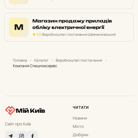
Магазин продажу приладів
М
обліку електричної енергії
★ 1,0
·
Виробництво і постачання
·
Шевченківський
Головна
›
Каталог
›
Виробництво і постачання
›
Компанія Спецпожсервіс
ЧИТАТИ
Мій Київ
Новини
Сайт про Київ
Місто
Добірки