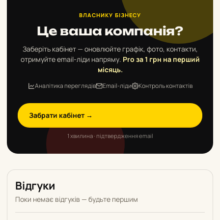
ВЛАСНИКУ БІЗНЕСУ
Це ваша компанія?
Заберіть кабінет — оновлюйте графік, фото, контакти,
отримуйте email-ліди напряму.
Pro за 1 грн на перший
місяць.
Аналітика переглядів
Email-ліди
Контроль контактів
Забрати кабінет →
1 хвилина · підтвердження email
Відгуки
Поки немає відгуків — будьте першим