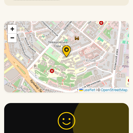
+
−
Leaflet
|
©
OpenStreetMap