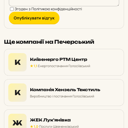
Згоден з
Політикою конфіденційності
Опублікувати відгук
Ще компанії на Печерський
Київенерго РТМ Центр
К
★ 1,1
·
Енергопостачання
·
Голосіївський
Компанія Хензель Текстиль
К
Виробництво і постачання
·
Голосіївський
ЖЕК Лук’янівка
Ж
★ 1,0
·
Послуги
·
Шевченківський