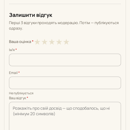
Залишити відгук
Перші 3 відгуки проходять модерацію. Потім — публікуються
одразу.
1
2
3
4
5
★
★
★
★
★
Ваша оцінка
*
з
з
з
з
з
Імʼя
*
5
5
5
5
5
Email
*
Не публікується
Ваш відгук
*