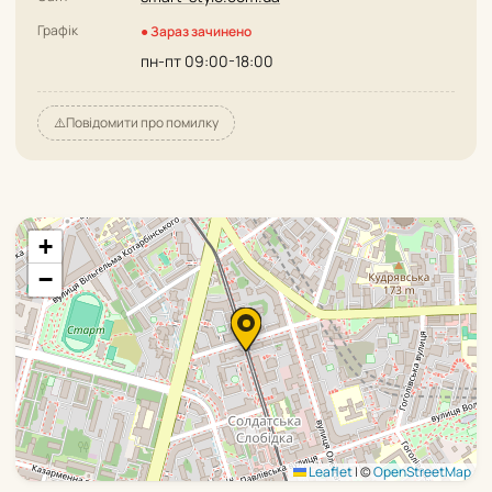
Графік
● Зараз зачинено
пн-пт 09:00-18:00
⚠️
Повідомити про помилку
+
−
Leaflet
|
©
OpenStreetMap