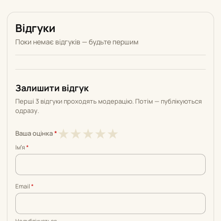
Відгуки
Поки немає відгуків — будьте першим
Залишити відгук
Перші 3 відгуки проходять модерацію. Потім — публікуються
одразу.
1
2
3
4
5
★
★
★
★
★
Ваша оцінка
*
з
з
з
з
з
Імʼя
*
5
5
5
5
5
Email
*
Не публікується