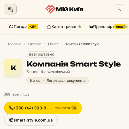
Мій Київ
Погода
Карта тривог
Транспорт
+29°
онлайн
Перейти
до
Головна
›
Каталог
›
Бізнес
›
Компанія Smart Style
контенту
БЕЗКОШТОВНО
Компанія Smart Style
К
Бізнес · Шевченківський
Бізнес
Легалізація документів
369 переглядів
+380 (44) 500-9-···
· показати
+4
smart-style.com.ua