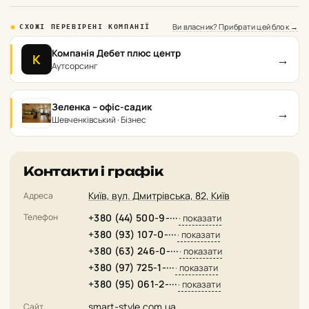
Ви власник? Прибрати цей блок →
СХОЖІ ПЕРЕВІРЕНІ КОМПАНІЇ
Компанія Дебет плюс центр
→
К
Аутсорсинг
Зеленка – офіс-садик
→
Шевченківський · Бізнес
Контакти і графік
Київ, вул. Дмитрівська, 82, Київ
Адреса
Телефон
+380 (44) 500-9-···
· показати
+380 (93) 107-0-···
· показати
+380 (63) 246-0-···
· показати
+380 (97) 725-1-···
· показати
+380 (95) 061-2-···
· показати
smart-style.com.ua
Сайт