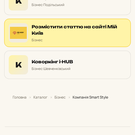
К
Бізнес
·
Подільський
Розмістити статтю на сайті Мій
Київ
Бізнес
Коворкінг i-HUB
К
Бізнес
·
Шевченківський
Головна
›
Каталог
›
Бізнес
›
Компанія Smart Style