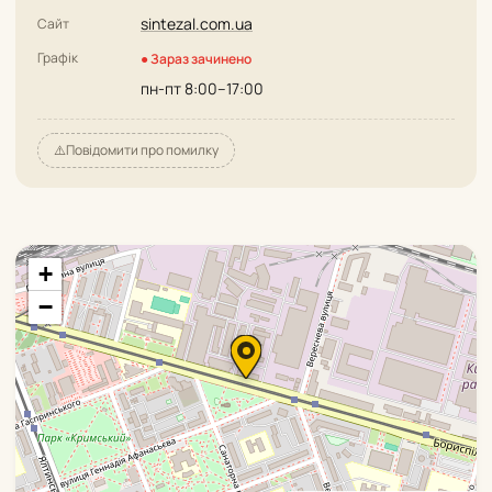
sintezal.com.ua
Сайт
Графік
● Зараз зачинено
пн-пт 8:00–17:00
⚠️
Повідомити про помилку
+
−