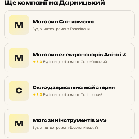
Ще компанії на Дарницький
Магазин Світ каменю
М
Будівництво і ремонт
·
Голосіївський
Магазин електротоварів Аніта і К
М
★ 5,0
·
Будівництво і ремонт
·
Солом’янський
Скло-дзеркальна майстерня
С
★ 5,0
·
Будівництво і ремонт
·
Подільський
Магазин інструментів SVS
М
Будівництво і ремонт
·
Шевченківський