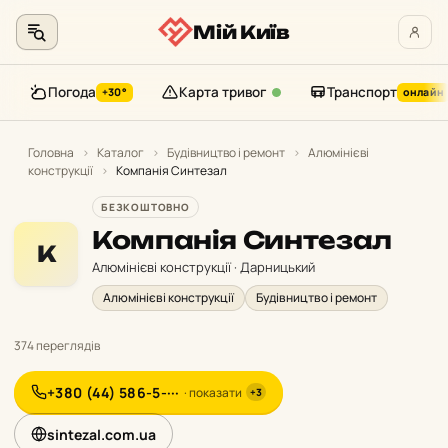
Мій Київ
Погода
Карта тривог
Транспорт
+30°
онлайн
Перейти
до
Головна
›
Каталог
›
Будівництво і ремонт
›
Алюмінієві
конструкції
›
Компанія Синтезал
контенту
БЕЗКОШТОВНО
Компанія Синтезал
К
Алюмінієві конструкції · Дарницький
Алюмінієві конструкції
Будівництво і ремонт
374 переглядів
+380 (44) 586-5-···
· показати
+3
sintezal.com.ua