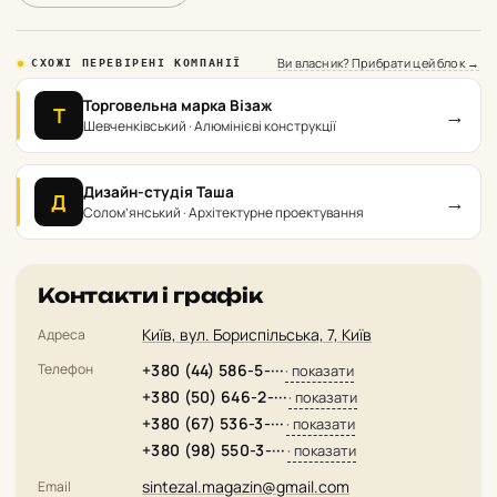
Ви власник? Прибрати цей блок →
СХОЖІ ПЕРЕВІРЕНІ КОМПАНІЇ
Торговельна марка Візаж
→
Т
Шевченківський · Алюмінієві конструкції
Дизайн-студія Таша
→
Д
Солом’янський · Архітектурне проектування
Контакти і графік
Київ, вул. Бориспільська, 7, Київ
Адреса
Телефон
+380 (44) 586-5-···
· показати
+380 (50) 646-2-···
· показати
+380 (67) 536-3-···
· показати
+380 (98) 550-3-···
· показати
sintezal.magazin@gmail.com
Email