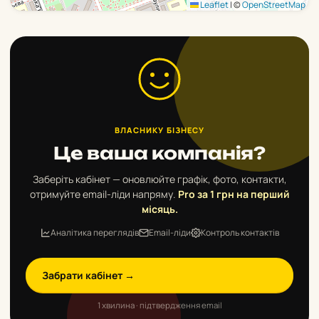
Leaflet
|
©
OpenStreetMap
ВЛАСНИКУ БІЗНЕСУ
Це ваша компанія?
Заберіть кабінет — оновлюйте графік, фото, контакти,
отримуйте email-ліди напряму.
Pro за 1 грн на перший
місяць.
Аналітика переглядів
Email-ліди
Контроль контактів
Забрати кабінет →
1 хвилина · підтвердження email