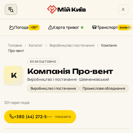
Мій Київ
Погода
Карта тривог
Транспорт
+30°
онлайн
Перейти
до
Головна
›
Каталог
›
Виробництво і постачання
›
Компанія
Про-вент
контенту
БЕЗКОШТОВНО
Компанія Про-вент
К
Виробництво і постачання · Шевченківський
Виробництво і постачання
Промислове обладнання
301 переглядів
+380 (44) 272-5-···
· показати