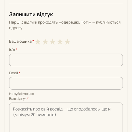
Залишити відгук
Перші 3 відгуки проходять модерацію. Потім — публікуються
одразу.
1
2
3
4
5
★
★
★
★
★
Ваша оцінка
*
з
з
з
з
з
Імʼя
*
5
5
5
5
5
Email
*
Не публікується
Ваш відгук
*