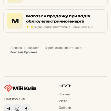
Магазин продажу приладів
М
обліку електричної енергії
★ 1,0
·
Виробництво і постачання
·
Шевченківський
Головна
›
Каталог
›
Виробництво і постачання
›
Компанія Про-вент
ЧИТАТИ
Мій Київ
Новини
Сайт про Київ
Місто
Добірки