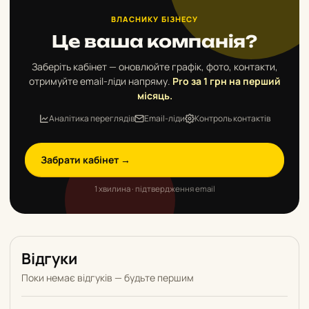
ВЛАСНИКУ БІЗНЕСУ
Це ваша компанія?
Заберіть кабінет — оновлюйте графік, фото, контакти,
отримуйте email-ліди напряму.
Pro за 1 грн на перший
місяць.
Аналітика переглядів
Email-ліди
Контроль контактів
Забрати кабінет →
1 хвилина · підтвердження email
Відгуки
Поки немає відгуків — будьте першим