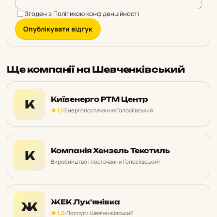
Згоден з
Політикою конфіденційності
Опублікувати відгук
Ще компанії на Шевченківський
Київенерго РТМ Центр
К
★ 1,1
·
Енергопостачання
·
Голосіївський
Компанія Хензель Текстиль
К
Виробництво і постачання
·
Голосіївський
ЖЕК Лук’янівка
Ж
★ 1,0
·
Послуги
·
Шевченківський