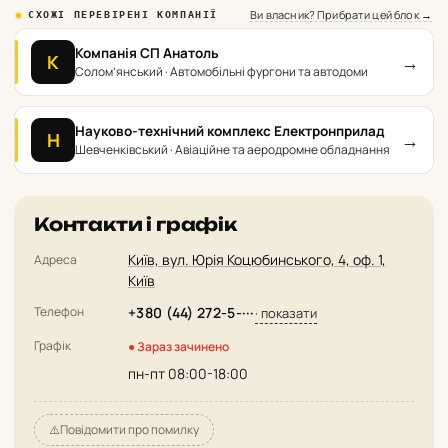
Ви власник? Прибрати цей блок →
СХОЖІ ПЕРЕВІРЕНІ КОМПАНІЇ
Компанія СП Анатоль
→
К
Солом’янський · Автомобільні фургони та автодоми
Науково-технічний комплекс Електронприлад
→
Н
Шевченківський · Авіаційне та аеродромне обладнання
Контакти і графік
Київ, вул. Юрія Коцюбинського, 4, оф. 1,
Адреса
Київ
Телефон
+380 (44) 272-5-···
· показати
Графік
● Зараз зачинено
пн-пт 08:00-18:00
⚠️
Повідомити про помилку