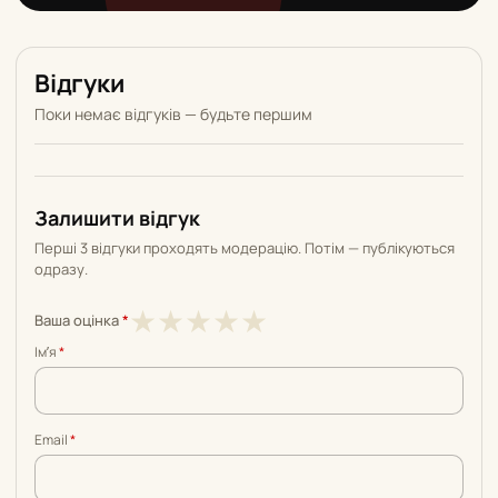
Відгуки
Поки немає відгуків — будьте першим
Залишити відгук
Перші 3 відгуки проходять модерацію. Потім — публікуються
одразу.
1
2
3
4
5
★
★
★
★
★
Ваша оцінка
*
з
з
з
з
з
Імʼя
*
5
5
5
5
5
Email
*