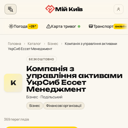
Мій Київ
Погода
Карта тривог
Транспорт
+29°
онлайн
Перейти
до
Головна
›
Каталог
›
Бізнес
›
Компанія з управління активами
УкрСиб Ессет Менеджмент
контенту
БЕЗКОШТОВНО
Компанія з
управління активами
УкрСиб Ессет
К
Менеджмент
Бізнес · Подільський
Бізнес
Фінансові організації
369 переглядів