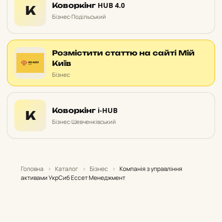
Коворкінг HUB 4.0
К
Бізнес
·
Подільський
Розмістити статтю на сайті Мій
Київ
Бізнес
Коворкінг i-HUB
К
Бізнес
·
Шевченківський
Головна
›
Каталог
›
Бізнес
›
Компанія з управління
активами УкрСиб Ессет Менеджмент