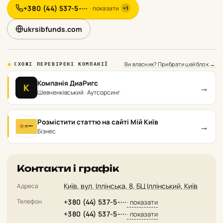
+380 (44) 537-5-···
· показати
+1
ukrsibfunds.com
Ви власник? Прибрати цей блок →
СХОЖІ ПЕРЕВІРЕНІ КОМПАНІЇ
Компанія ДиаРигс
→
К
Шевченківський · Аутсорсинг
Розмістити статтю на сайті Мій Київ
→
Бізнес
Контакти і графік
Київ, вул. Іллінська, 8, БЦ Іллінський, Київ
Адреса
Телефон
+380 (44) 537-5-···
· показати
+380 (44) 537-5-···
· показати