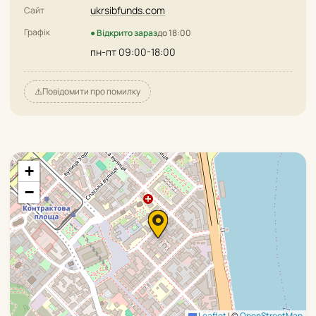
ukrsibfunds.com
Сайт
Графік
● Відкрито зараз
до 18:00
пн-пт 09:00-18:00
⚠️
Повідомити про помилку
+
−
Leaflet
|
©
OpenStreetMap