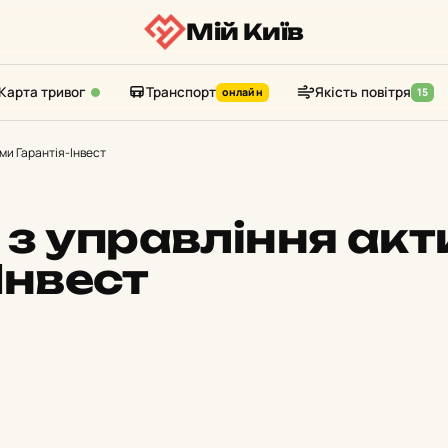
Мій Київ
Карта тривог
Транспорт
Якість повітря
онлайн
15
ми Гарантія-Інвест
 з управління ак
Інвест