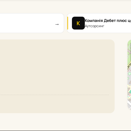
Компанія Дебет плюс ц
→
К
Аутсорсинг