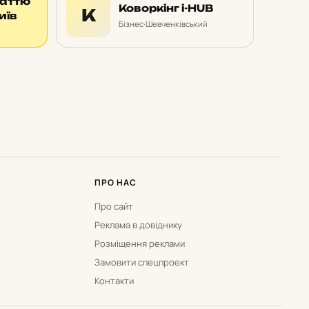
таттю
Коворкінг i-HUB
К
иїв
Бізнес
·
Шевченківський
ПРО НАС
Про сайт
Реклама в довіднику
Розміщення реклами
Замовити спецпроект
Контакти