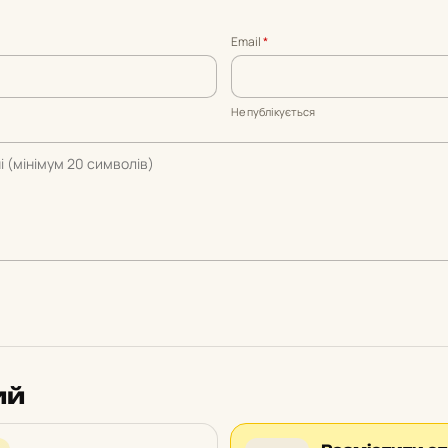
Email
*
Не публікується
ий