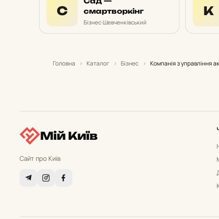
Сад —
С
К
смартворкінг
Бізнес
·
Шевченківський
Головна
›
Каталог
›
Бізнес
›
Компанія з управління а
Мій Київ
Сайт про Київ