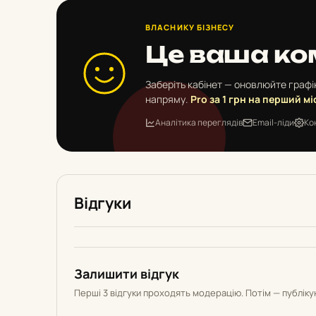
ВЛАСНИКУ БІЗНЕСУ
Це ваша ко
Заберіть кабінет — оновлюйте графік
напряму.
Pro за 1 грн на перший мі
Аналітика переглядів
Email-ліди
Ко
Відгуки
Залишити відгук
Перші 3 відгуки проходять модерацію. Потім — публік