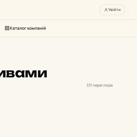
Увійти
Каталог компаній
тивами
331 переглядів