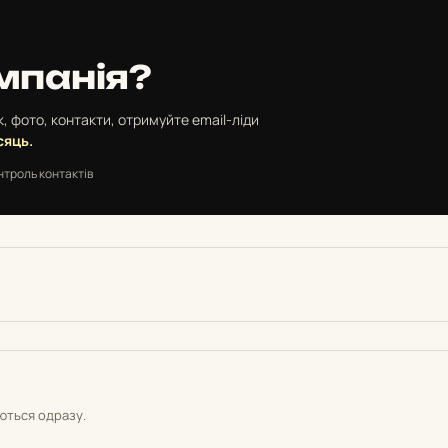
мпанія?
, фото, контакти, отримуйте email-ліди
сяць.
нтроль контактів
уються одразу.