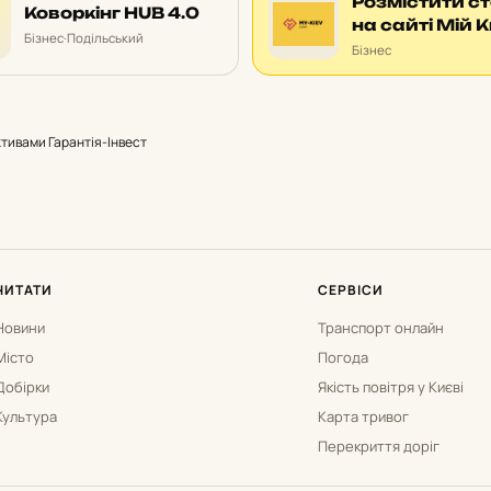
Розмістити с
Коворкінг HUB 4.0
на сайті Мій К
Бізнес
·
Подільський
Бізнес
ктивами Гарантія-Інвест
ЧИТАТИ
СЕРВІСИ
Новини
Транспорт онлайн
Місто
Погода
Добірки
Якість повітря у Києві
Культура
Карта тривог
Перекриття доріг