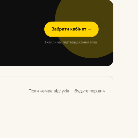
Забрати кабінет →
1 хвилина · підтвердження email
Поки немає відгуків — будьте першим