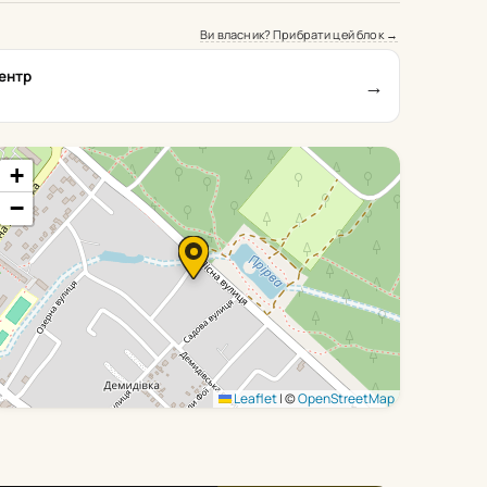
Ви власник? Прибрати цей блок →
ентр
→
+
−
Leaflet
|
©
OpenStreetMap