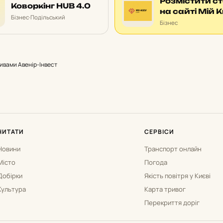
Розмістити с
Коворкінг HUB 4.0
на сайті Мій К
Бізнес
·
Подільський
Бізнес
ивами Авенір-Інвест
ЧИТАТИ
СЕРВІСИ
Новини
Транспорт онлайн
Місто
Погода
Добірки
Якість повітря у Києві
Культура
Карта тривог
Перекриття доріг