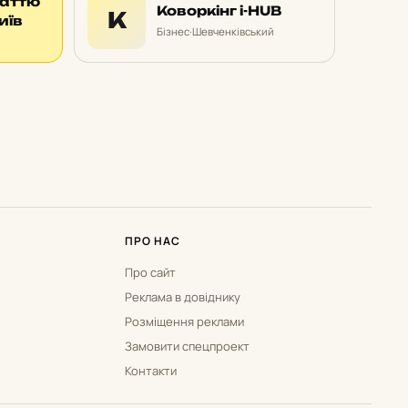
таттю
Коворкінг i-HUB
К
иїв
Бізнес
·
Шевченківський
ПРО НАС
Про сайт
Реклама в довіднику
Розміщення реклами
Замовити спецпроект
Контакти