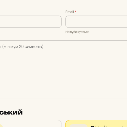
Email
*
Не публікується
вський