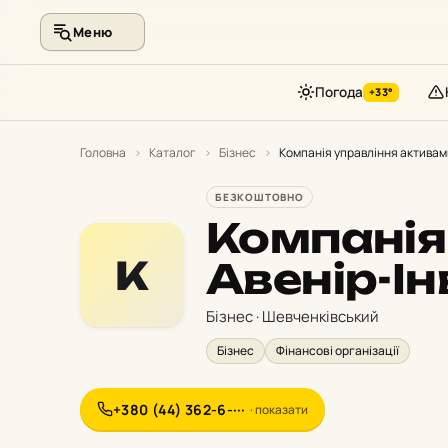
Меню
Погода
+33°
Перейти
до
Головна
›
Каталог
›
Бізнес
›
Компанія управління активам
контенту
БЕЗКОШТОВНО
Компанія
К
Авенір-Ін
Бізнес · Шевченківський
Бізнес
Фінансові організації
+380 (44) 362-6-···
· показати