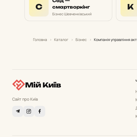
Сад —
С
К
смартворкінг
Бізнес
·
Шевченківський
Головна
›
Каталог
›
Бізнес
›
Компанія управління акт
Мій Київ
Сайт про Київ