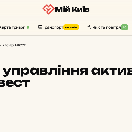
Мій Київ
Карта тривог
Транспорт
Якість повітря
онлайн
18
и Авенір-Інвест
 управління акт
вест