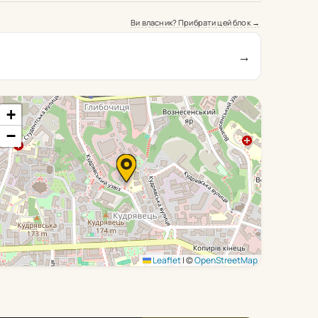
Ви власник? Прибрати цей блок →
→
+
−
Leaflet
|
©
OpenStreetMap