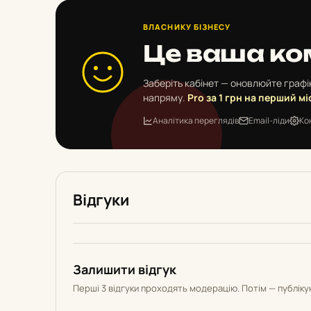
ВЛАСНИКУ БІЗНЕСУ
Це ваша ко
Заберіть кабінет — оновлюйте графік
напряму.
Pro за 1 грн на перший мі
Аналітика переглядів
Email-ліди
Ко
Відгуки
Залишити відгук
Перші 3 відгуки проходять модерацію. Потім — публік