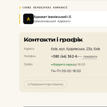
СХОЖІ ПЕРЕВІРЕНІ КОМПАНІЇ
Адвокат Іванівський І.Е.
А
Шевченківський · Адвокати
Контакти і графік
Київ, вул. Кудрявська, 23а, Київ
Адреса
Телефон
+380 (44) 362-6-···
· показати
Графік
● Відкрито зараз
до 18:00
Пн-Пт 09:00-18:00
⚠️
Повідомити про помилку