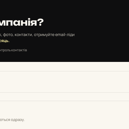
мпанія?
, фото, контакти, отримуйте email-ліди
сяць.
нтроль контактів
уються одразу.