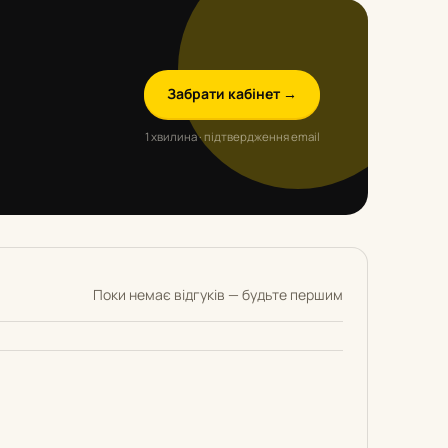
Забрати кабінет →
1 хвилина · підтвердження email
Поки немає відгуків — будьте першим