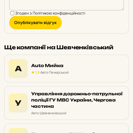
Згоден з
Політикою конфіденційності
Опублікувати відгук
Ще компанії на Шевченківський
Auto Мийка
A
★ 1,3
·
Авто
·
Печерський
Управління дорожньо-патрульної
поліції ГУ МВС України, Чергова
У
частина
Авто
·
Шевченківський