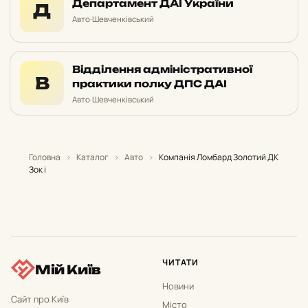
Департамент ДАІ України
Д
Авто
·
Шевченківський
Відділення адміністративної
В
практики полку ДПС ДАІ
Авто
·
Шевченківський
Головна
›
Каталог
›
Авто
›
Компанія Ломбард Золотий ДК
Зок і
ЧИТАТИ
Мій Київ
Новини
Сайт про Київ
Місто