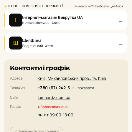
Ви власник? Прибрати цей блок →
СХОЖІ ПЕРЕВІРЕНІ КОМПАНІЇ
Інтернет-магазин Викрутка UA
→
І
Шевченківський · Авто
ШипШина
→
Ш
Подільський · Авто
Контакти і графік
Київ, Михайловський пров., 14, Київ
Адреса
Телефон
+380 (67) 242-5-···
· показати
lombardz.com.ua
Сайт
Графік
● Зараз зачинено
пн-пт 09:00-18:00
⚠️
Повідомити про помилку