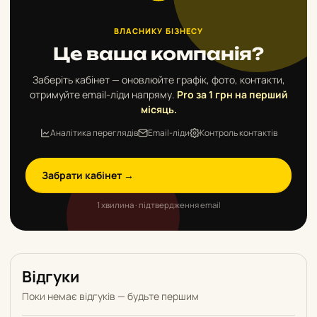
ВЛАСНИКУ БІЗНЕСУ
Це ваша компанія?
Заберіть кабінет — оновлюйте графік, фото, контакти,
отримуйте email-ліди напряму.
Pro за 1 грн на перший
місяць.
Аналітика переглядів
Email-ліди
Контроль контактів
Забрати кабінет →
1 хвилина · підтвердження email
Відгуки
Поки немає відгуків — будьте першим