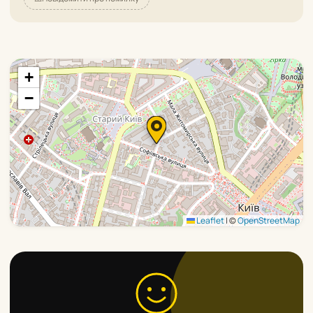
+
−
Leaflet
|
©
OpenStreetMap