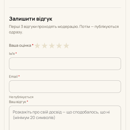
Залишити відгук
Перші 3 відгуки проходять модерацію. Потім — публікуються
одразу.
1
2
3
4
5
★
★
★
★
★
Ваша оцінка
*
з
з
з
з
з
Імʼя
*
5
5
5
5
5
Email
*
Не публікується
Ваш відгук
*