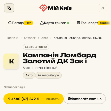
Мій Київ
Погода
Карта тривог
Транспорт
+19°
онлайн
Перейти
до
Головна
›
Каталог
›
Авто
›
Компанія Ломбард Золотий ДК Зок і
контенту
БЕЗКОШТОВНО
Компанія Ломбард
Золотий ДК Зок і
К
Авто · Шевченківський
Авто
Автоломбарди
360 переглядів
+380 (67) 242-5-···
lombardz.com.ua
· показати