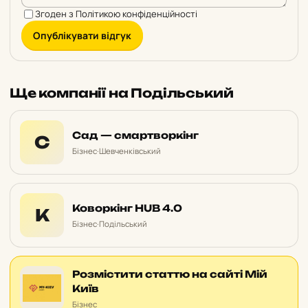
Згоден з
Політикою конфіденційності
Опублікувати відгук
Ще компанії на Подільський
Сад — смартворкінг
С
Бізнес
·
Шевченківський
Коворкінг HUB 4.0
К
Бізнес
·
Подільський
Розмістити статтю на сайті Мій
Київ
Бізнес