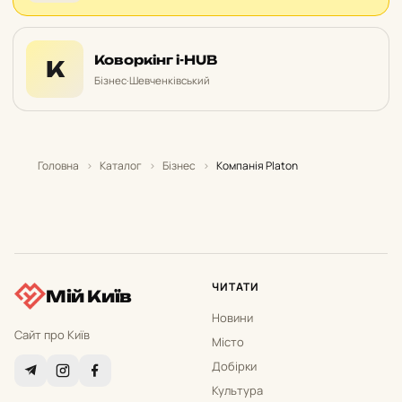
Коворкінг i-HUB
К
Бізнес
·
Шевченківський
Головна
›
Каталог
›
Бізнес
›
Компанія Platon
ЧИТАТИ
Мій Київ
Новини
Сайт про Київ
Місто
Добірки
Культура