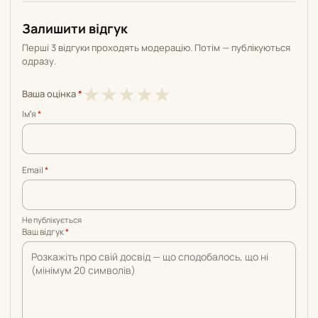
Залишити відгук
Перші 3 відгуки проходять модерацію. Потім — публікуються
одразу.
1
2
3
4
5
★
★
★
★
★
Ваша оцінка
*
з
з
з
з
з
Імʼя
*
5
5
5
5
5
Email
*
Не публікується
Ваш відгук
*