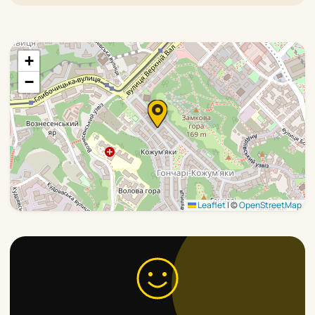
+
−
Leaflet
|
©
OpenStreetMap