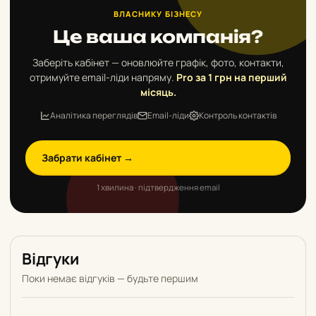
ВЛАСНИКУ БІЗНЕСУ
Це ваша компанія?
Заберіть кабінет — оновлюйте графік, фото, контакти,
отримуйте email-ліди напряму.
Pro за 1 грн на перший
місяць.
Аналітика переглядів
Email-ліди
Контроль контактів
Забрати кабінет →
1 хвилина · підтвердження email
Відгуки
Поки немає відгуків — будьте першим