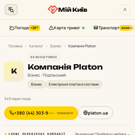
Мій Київ
Погода
Карта тривог
Транспорт
+20°
онлайн
Перейти
до
Головна
›
Каталог
›
Бізнес
›
Компанія Platon
контенту
БЕЗКОШТОВНО
Компанія Platon
К
Бізнес · Подільський
Бізнес
Електронні платіжні системи
349 переглядів
+380 (44) 303-9-···
platon.ua
· показати
Ви власник? Прибрати цей блок →
СХОЖІ ПЕРЕВІРЕНІ КОМПАНІЇ