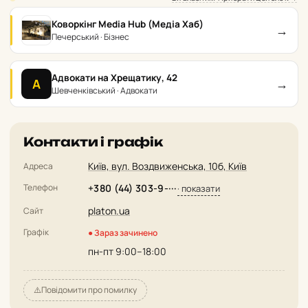
Коворкінг Media Hub (Медіа Хаб)
→
Печерський · Бізнес
Адвокати на Хрещатику, 42
→
А
Шевченківський · Адвокати
Контакти і графік
Київ, вул. Воздвиженська, 10б, Київ
Адреса
Телефон
+380 (44) 303-9-···
· показати
platon.ua
Сайт
Графік
● Зараз зачинено
пн-пт 9:00–18:00
⚠️
Повідомити про помилку