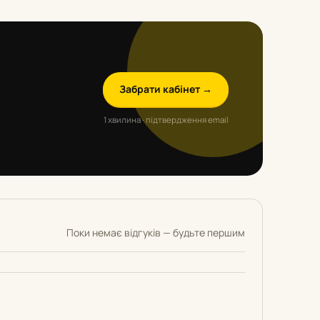
Забрати кабінет →
1 хвилина · підтвердження email
Поки немає відгуків — будьте першим