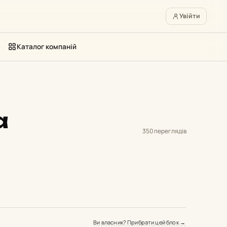
Увійти
Каталог компаній
a
350 переглядів
Ви власник? Прибрати цей блок →