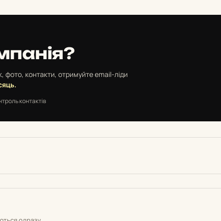
мпанія?
, фото, контакти, отримуйте email-ліди
сяць.
нтроль контактів
уються одразу.