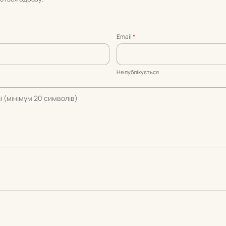
Email
*
Не публікується