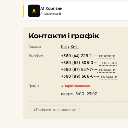
АГ Компани
А
Авіакомпанії
Контакти і графік
Київ, Київ
Адреса
Телефон
+380 (44) 229-1-···
· показати
+380 (63) 808-0-···
· показати
+380 (97) 857-7-···
· показати
+380 (99) 566-6-···
· показати
Графік
● Зараз зачинено
щодня, 6:00–23:00
⚠️
Повідомити про помилку