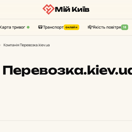
Мій Київ
Карта тривог
Транспорт
Якість повітря
онлайн
18
›
Компанія Перевозка.kiev.ua
 Перевозка.kiev.u