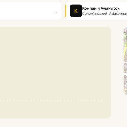
Компанія Aviakvitok
→
К
Солом’янський · Авіакомпан