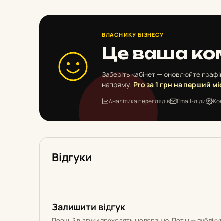
ВЛАСНИКУ БІЗНЕСУ
Це ваша ко
Заберіть кабінет — оновлюйте графік
напряму.
Pro за 1 грн на перший мі
Аналітика переглядів
Email-ліди
Ко
Відгуки
Залишити відгук
Перші 3 відгуки проходять модерацію. Потім — публік