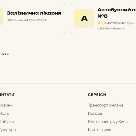
Автобусний п
Залізнична лікарня
№8
А
Залізничний транспорт
★ 1,0
·
Автобусні парки
·
Шевченківський
iev.ua
ЧИТАТИ
СЕРВІСИ
Новини
Транспорт онлайн
Місто
Погода
Добірки
Якість повітря у Києві
Культура
Карта тривог