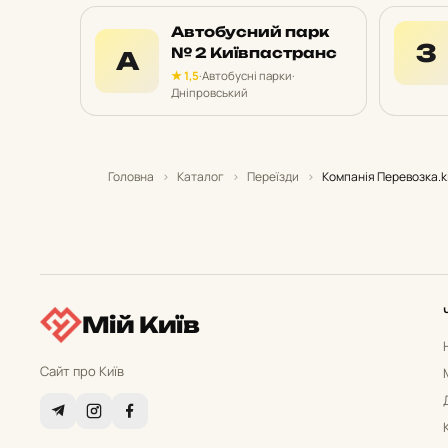
Автобусний парк
З
№ 2 Київпастранс
А
★ 1,5
·
Автобусні парки
·
Дніпровський
Головна
›
Каталог
›
Переїзди
›
Компанія Перевозка.k
Мій Київ
Сайт про Київ