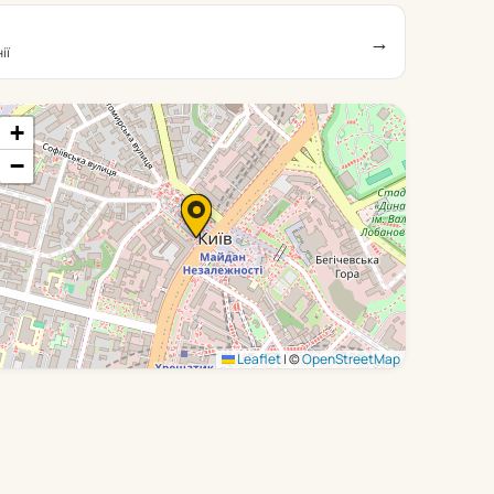
→
ії
+
−
Leaflet
|
©
OpenStreetMap