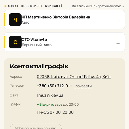
Ви власник? Прибрати цей блок →
СХОЖІ ПЕРЕВІРЕНІ КОМПАНІЇ
ЧП Мартиненко Вікторія Валеріївна
→
Ч
Авто
СТО Vtoravto
→
С
Дарницький · Авто
Контакти і графік
02068, Київ, вул. Окіпної Раїси, 4а, Київ
Адреса
Телефон
+380 (50) 712-0-···
· показати
limuzin.kiev.ua
Сайт
Графік
● Відкрито зараз
до 20:00
Пн-Сб 07:00-20:00
⚠️
Повідомити про помилку