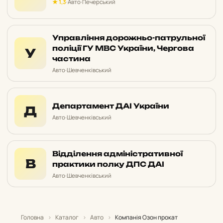
★ 1,3
·
Авто
·
Печерський
Управління дорожньо-патрульної
поліції ГУ МВС України, Чергова
У
частина
Авто
·
Шевченківський
Департамент ДАІ України
Д
Авто
·
Шевченківський
Відділення адміністративної
В
практики полку ДПС ДАІ
Авто
·
Шевченківський
Головна
›
Каталог
›
Авто
›
Компанія Озон прокат