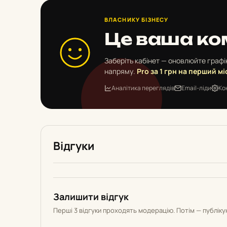
ВЛАСНИКУ БІЗНЕСУ
Це ваша ко
Заберіть кабінет — оновлюйте графік
напряму.
Pro за 1 грн на перший мі
Аналітика переглядів
Email-ліди
Ко
Відгуки
Залишити відгук
Перші 3 відгуки проходять модерацію. Потім — публік