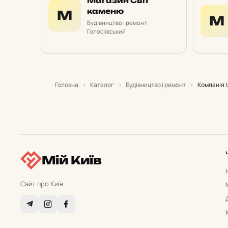
Магазин Світ
каменю
М
М
Будівництво і ремонт
·
Голосіївський
Головна
›
Каталог
›
Будівництво і ремонт
›
Компанія 
Мій Київ
Сайт про Київ