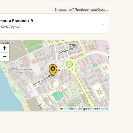
Ви власник? Прибрати цей блок →
панія Вавилон-В
→
 конструкції
+
−
Leaflet
|
©
OpenStreetMap