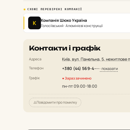
СХОЖІ ПЕРЕВІРЕНІ КОМПАНІЇ
Компанія Шюко Україна
К
Голосіївський · Алюмінієві конструкції
Контакти і графік
Київ, вул. Панельна, 5, нежитлове п
Адреса
Телефон
+380 (44) 569-4-···
· показати
Графік
● Зараз зачинено
пн-пт 09:00-18:00
⚠️
Повідомити про помилку