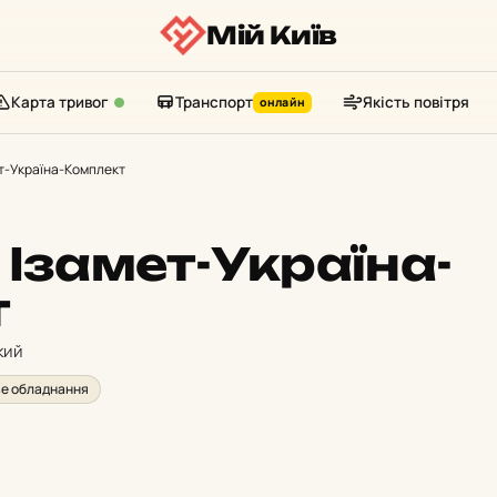
Мій Київ
Карта тривог
Транспорт
Якість повітря
онлайн
т-Україна-Комплект
 Ізамет-Україна-
т
кий
ве обладнання