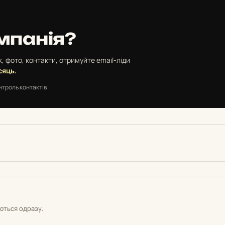
мпанія?
, фото, контакти, отримуйте email-ліди
сяць.
нтроль контактів
уються одразу.