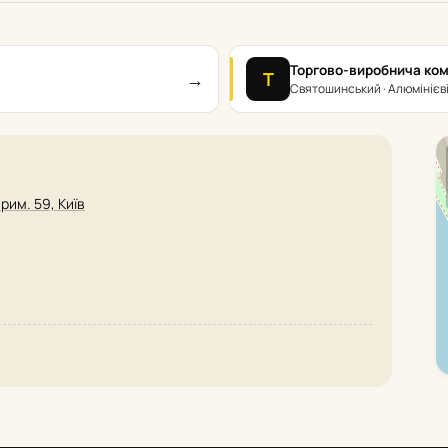
Торгово-виробнича ком
→
Т
Святошинський · Алюмінієві
рим. 59, Київ