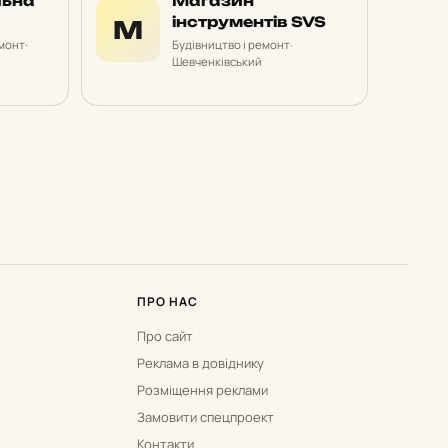
льна
Магазин
інструментів SVS
М
емонт
·
Будівництво і ремонт
·
Шевченківський
ПРО НАС
Про сайт
Реклама в довіднику
Розміщення реклами
Замовити спецпроект
Контакти