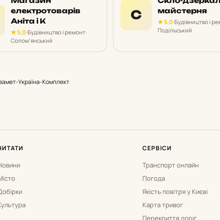
Магазин
Скло-дзерка
електротоварів
майстерня
С
Аніта і К
★ 5,0
·
Будівництво і р
Подільський
★ 5,0
·
Будівництво і ремонт
·
Солом’янський
Ізамет-Україна-Комплект
ЧИТАТИ
СЕРВІСИ
Новини
Транспорт онлайн
Місто
Погода
Добірки
Якість повітря у Києві
Культура
Карта тривог
Перекриття доріг