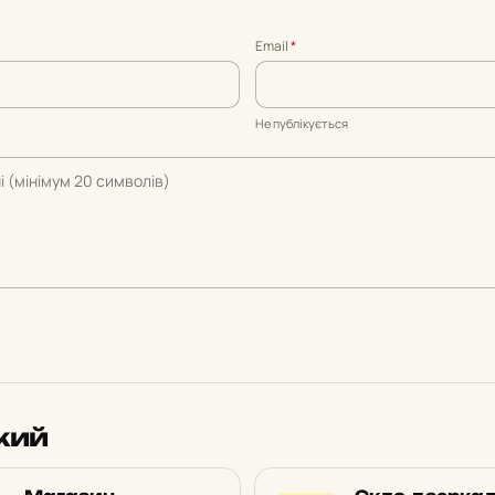
Email
*
Не публікується
кий