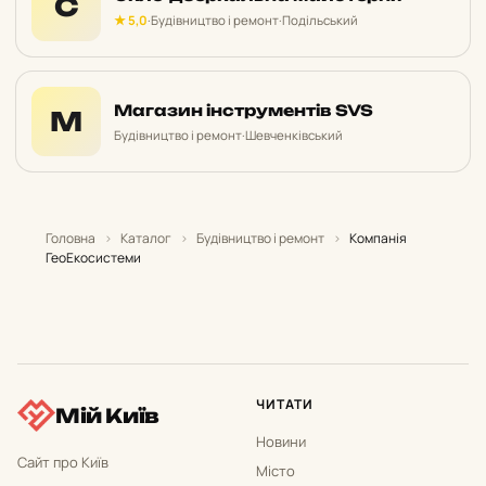
С
★ 5,0
·
Будівництво і ремонт
·
Подільський
Магазин інструментів SVS
М
Будівництво і ремонт
·
Шевченківський
Головна
›
Каталог
›
Будівництво і ремонт
›
Компанія
ГеоЕкосистеми
ЧИТАТИ
Мій Київ
Новини
Сайт про Київ
Місто