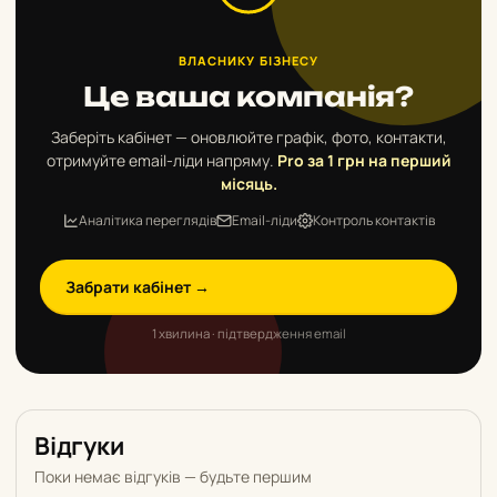
ВЛАСНИКУ БІЗНЕСУ
Це ваша компанія?
Заберіть кабінет — оновлюйте графік, фото, контакти,
отримуйте email-ліди напряму.
Pro за 1 грн на перший
місяць.
Аналітика переглядів
Email-ліди
Контроль контактів
Забрати кабінет →
1 хвилина · підтвердження email
Відгуки
Поки немає відгуків — будьте першим