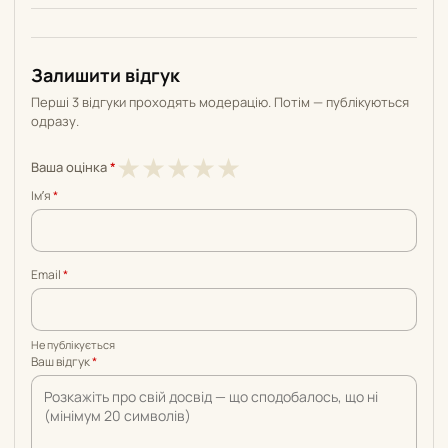
Залишити відгук
Перші 3 відгуки проходять модерацію. Потім — публікуються
одразу.
1
2
3
4
5
★
★
★
★
★
Ваша оцінка
*
з
з
з
з
з
Імʼя
*
5
5
5
5
5
Email
*
Не публікується
Ваш відгук
*