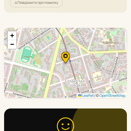
⚠️
Повідомити про помилку
+
−
Leaflet
|
©
OpenStreetMap