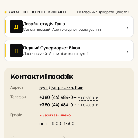
Ви власник? Прибрати цей блок →
СХОЖІ ПЕРЕВІРЕНІ КОМПАНІЇ
Дизайн-студія Таша
→
Д
Солом’янський · Архітектурне проектування
Перший Супермаркет Вікон
→
П
Деснянський · Алюмінієві конструкції
Контакти і графік
вул. Дмітрівська, Київ
Адреса
Телефон
+380 (44) 484-0-···
· показати
+380 (44) 484-0-···
· показати
Графік
● Зараз зачинено
пн-пт 9:00–18:00