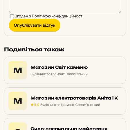
Згоден з
Політикою конфіденційності
Опублікувати відгук
Подивіться також
Магазин Світ каменю
М
Будівництво і ремонт
·
Голосіївський
Магазин електротоварів Аніта і К
М
★ 5,0
·
Будівництво і ремонт
·
Солом’янський
Скло-дзеркальна майстерня