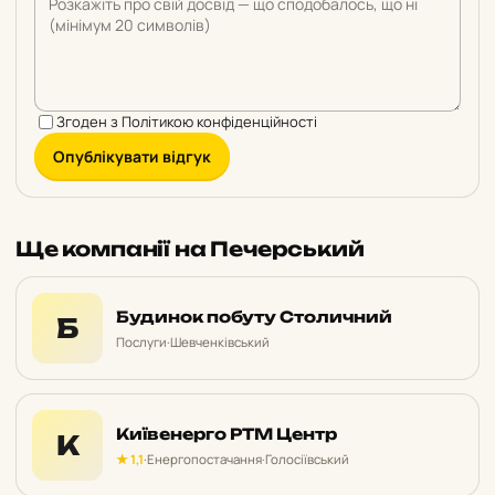
Згоден з
Політикою конфіденційності
Опублікувати відгук
Ще компанії на Печерський
Будинок побуту Столичний
Б
Послуги
·
Шевченківський
Київенерго РТМ Центр
К
★ 1,1
·
Енергопостачання
·
Голосіївський