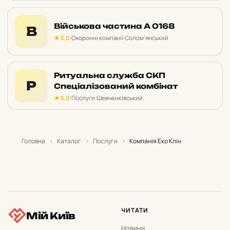
Військова частина А 0168
В
★ 5,0
·
Охоронні компанії
·
Солом’янський
Ритуальна служба СКП
Р
Спеціалізований комбінат
★ 5,0
·
Послуги
·
Шевченківський
Головна
›
Каталог
›
Послуги
›
Компанія Еко Клін
ЧИТАТИ
Мій Київ
Новини