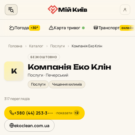
Мій Київ
Погода
Карта тривог
Транспорт
+30°
онлайн
Перейти
до
Головна
›
Каталог
›
Послуги
›
Компанія Еко Клін
контенту
БЕЗКОШТОВНО
Компанія Еко Клін
К
Послуги · Печерський
Послуги
Чищення килимів
317 переглядів
+380 (44) 253-3-···
· показати
+2
ekoclean.com.ua