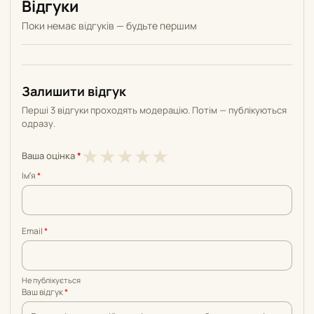
Відгуки
Поки немає відгуків — будьте першим
Залишити відгук
Перші 3 відгуки проходять модерацію. Потім — публікуються
одразу.
1
2
3
4
5
★
★
★
★
★
Ваша оцінка
*
з
з
з
з
з
Імʼя
*
5
5
5
5
5
Email
*
Не публікується
Ваш відгук
*