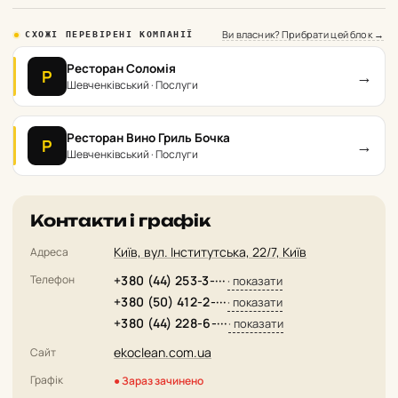
Ви власник? Прибрати цей блок →
СХОЖІ ПЕРЕВІРЕНІ КОМПАНІЇ
Ресторан Соломія
→
Р
Шевченківський · Послуги
Ресторан Вино Гриль Бочка
→
Р
Шевченківський · Послуги
Контакти і графік
Київ, вул. Інститутська, 22/7, Київ
Адреса
Телефон
+380 (44) 253-3-···
· показати
+380 (50) 412-2-···
· показати
+380 (44) 228-6-···
· показати
ekoclean.com.ua
Сайт
Графік
● Зараз зачинено