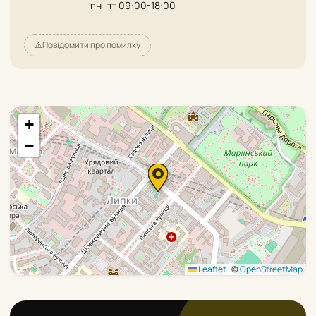
пн-пт 09:00-18:00
⚠️
Повідомити про помилку
+
−
Leaflet
|
©
OpenStreetMap