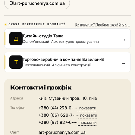
art-porucheniya.com.ua
Ви власник? Прибрати цей блок →
СХОЖІ ПЕРЕВІРЕНІ КОМПАНІЇ
Дизайн-студія Таша
→
Д
Солом’янський · Архітектурне проектування
Торгово-виробнича компанія Вавилон-В
→
Т
Святошинський · Алюмінієві конструкції
Контакти і графік
Київ, Музейний пров., 10, Київ
Адреса
Телефон
+380 (44) 238-0-···
· показати
+380 (66) 629-7-···
· показати
+380 (97) 927-6-···
· показати
art-porucheniya.com.ua
Сайт