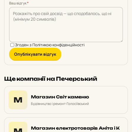
Ваш відгук
*
Згоден з
Політикою конфіденційності
Опублікувати відгук
Ще компанії на Печерський
Магазин Світ каменю
М
Будівництво і ремонт
·
Голосіївський
Магазин електротоварів Аніта і К
М