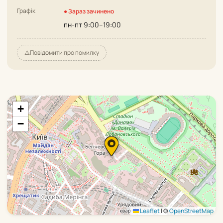
Графік
● Зараз зачинено
пн-пт 9:00–19:00
⚠️
Повідомити про помилку
+
−
Leaflet
|
©
OpenStreetMap