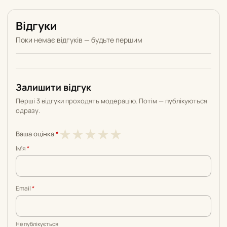
Відгуки
Поки немає відгуків — будьте першим
Залишити відгук
Перші 3 відгуки проходять модерацію. Потім — публікуються
одразу.
1
2
3
4
5
★
★
★
★
★
Ваша оцінка
*
з
з
з
з
з
Імʼя
*
5
5
5
5
5
Email
*
Не публікується