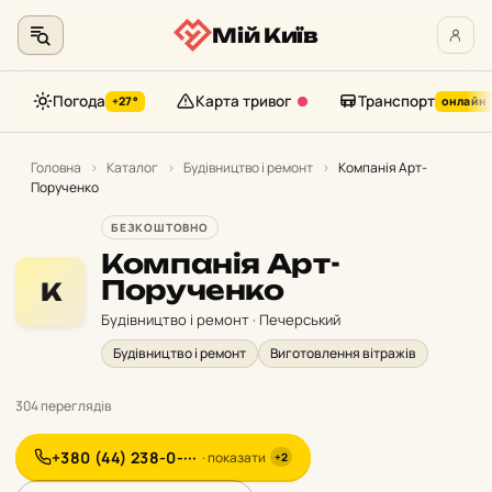
Мій Київ
Погода
Карта тривог
Транспорт
+27°
онлайн
Перейти
до
Головна
›
Каталог
›
Будівництво і ремонт
›
Компанія Арт-
Порученко
контенту
БЕЗКОШТОВНО
Компанія Арт-
Порученко
К
Будівництво і ремонт · Печерський
Будівництво і ремонт
Виготовлення вітражів
304 переглядів
+380 (44) 238-0-···
· показати
+2