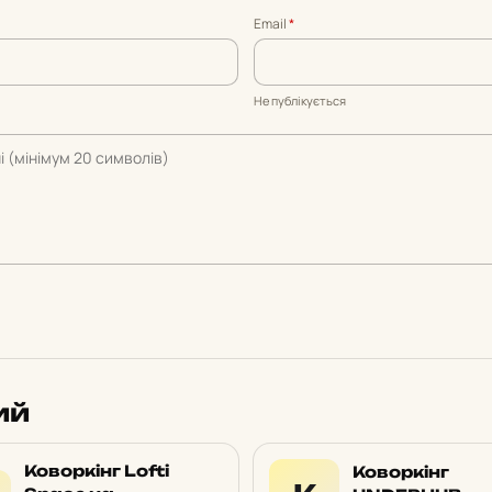
Email
*
Не публікується
ий
Коворкінг Lofti
Коворкінг