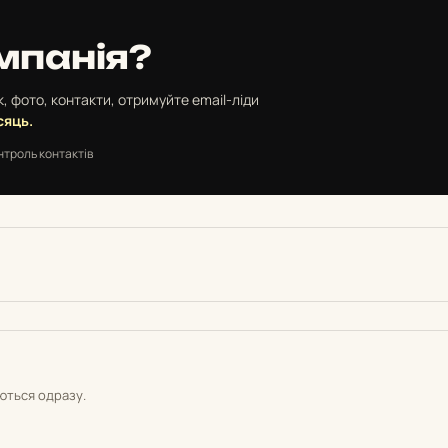
мпанія?
, фото, контакти, отримуйте email-ліди
сяць.
нтроль контактів
уються одразу.