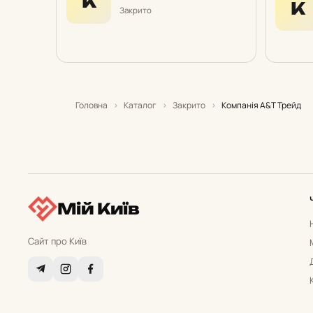
К
К
Закрито
Головна
›
Каталог
›
Закрито
›
Компанія А&Т Трейд
Мій Київ
Сайт про Київ