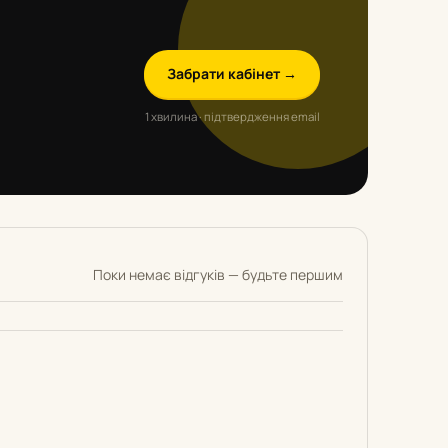
Забрати кабінет →
1 хвилина · підтвердження email
Поки немає відгуків — будьте першим