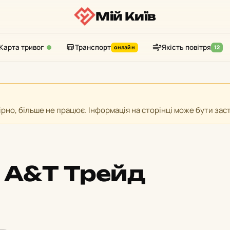
Мій Київ
Карта тривог
Транспорт
Якість повітря
онлайн
12
вірно, більше не працює. Інформація на сторінці може бути за
 А&Т Трейд