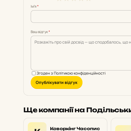
з
з
з
з
з
Імʼя
*
5
5
5
5
5
Ваш відгук
*
Згоден з
Політикою конфіденційності
Опублікувати відгук
Ще компанії на Подільськ
Коворкінг Часопис