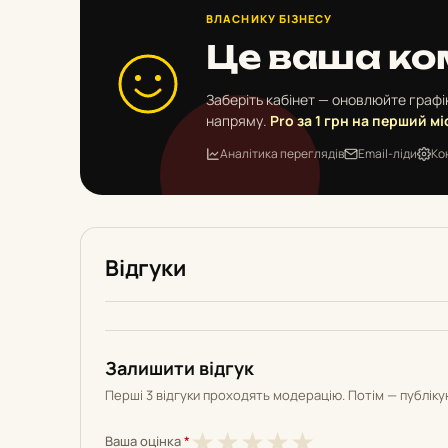
ВЛАСНИКУ БІЗНЕСУ
Це ваша ко
Заберіть кабінет — оновлюйте графік
напряму.
Pro за 1 грн на перший мі
Аналітика переглядів
Email-ліди
Ко
Відгуки
Залишити відгук
Перші 3 відгуки проходять модерацію. Потім — публік
1
2
3
4
5
★
★
★
★
★
Ваша оцінка
*