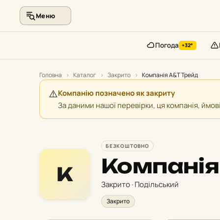
Меню
Погода
+32°
Перейти
до
Головна
›
Каталог
›
Закрито
›
Компанія А&Т Трейд
контенту
⚠️
Компанію позначено як закриту
За даними нашої перевірки, ця компанія, ймо
БЕЗКОШТОВНО
Компанія
К
Закрито · Подільський
Закрито