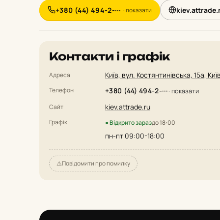
+380 (44) 494-2-···
kiev.attrade.
· показати
Контакти і графік
Київ, вул. Костянтинівська, 15а, Киї
Адреса
Телефон
+380 (44) 494-2-···
· показати
kiev.attrade.ru
Сайт
Графік
● Відкрито зараз
до 18:00
пн-пт 09:00-18:00
⚠️
Повідомити про помилку