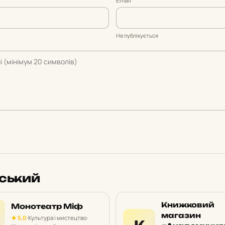
Email
*
Не публікується
вський
Книжковий
Монотеатр Міф
магазин
★ 5,0
·
Культура і мистецтво
·
К