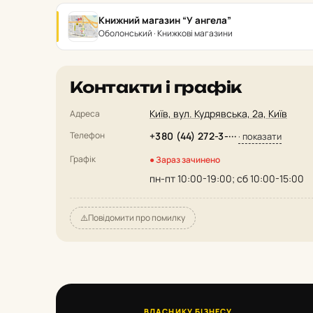
Книжний магазин “У ангела”
Оболонський · Книжкові магазини
Контакти і графік
Київ, вул. Кудрявська, 2а, Київ
Адреса
Телефон
+380 (44) 272-3-···
· показати
Графік
● Зараз зачинено
пн-пт 10:00-19:00; сб 10:00-15:00
⚠️
Повідомити про помилку
ВЛАСНИКУ БІЗНЕСУ