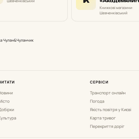
«Академкниг
Шевченківський
Книжкові магазини
·
Шевченківський
ка Чулан&Чуланчик
ЧИТАТИ
СЕРВІСИ
Новини
Транспорт онлайн
Місто
Погода
Добірки
Якість повітря у Києві
Культура
Карта тривог
Перекриття доріг