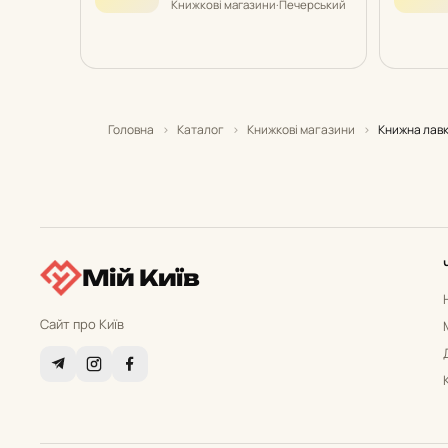
Книжкові магазини
·
Печерський
Головна
›
Каталог
›
Книжкові магазини
›
Книжна лав
Мій Київ
Сайт про Київ