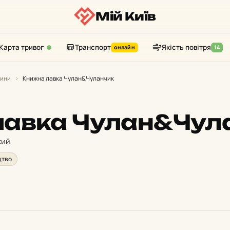
Мій Київ
Карта тривог
Транспорт
Якість повітря
онлайн
14
зини
›
Книжна лавка Чулан&Чуланчик
лавка Чулан&Чул
кий
цтво