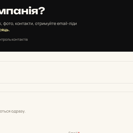
мпанія?
, фото, контакти, отримуйте email-ліди
сяць.
нтроль контактів
уються одразу.