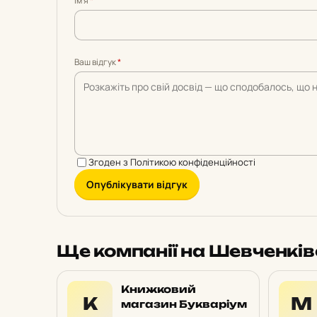
Імʼя
*
5
5
5
5
5
Ваш відгук
*
Згоден з
Політикою конфіденційності
Опублікувати відгук
Ще компанії на Шевченкі
Книжковий
К
М
магазин Букваріум