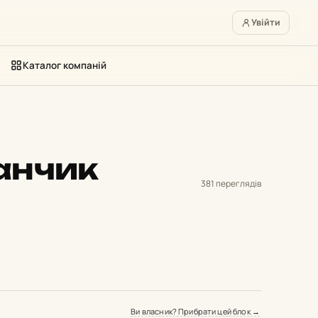
Увійти
Каталог компаній
анчик
381 переглядів
Ви власник? Прибрати цей блок →