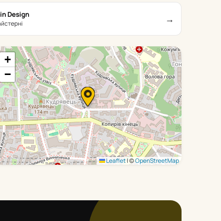
in Design
→
айстерні
+
−
Leaflet
|
©
OpenStreetMap