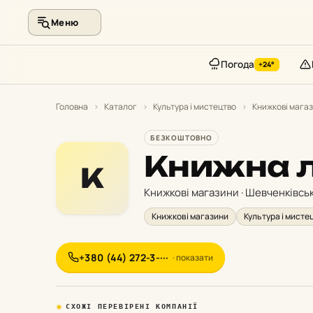
Меню
Погода
+24°
Перейти
до
Головна
›
Каталог
›
Культура і мистецтво
›
Книжкові мага
контенту
БЕЗКОШТОВНО
Книжна 
К
Книжкові магазини · Шевченківсь
Книжкові магазини
Культура і мисте
+380 (44) 272-3-···
· показати
СХОЖІ ПЕРЕВІРЕНІ КОМПАНІЇ