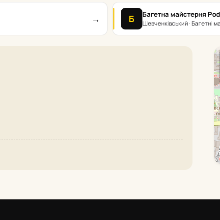
Багетна майстерня Pod
→
Б
Шевченківський · Багетні м