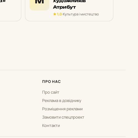
М
а»
художників
Атрибут
★ 1,0
·
Культура і мистецтво
ПРО НАС
Про сайт
Реклама в довіднику
Розміщення реклами
Замовити спецпроект
Контакти