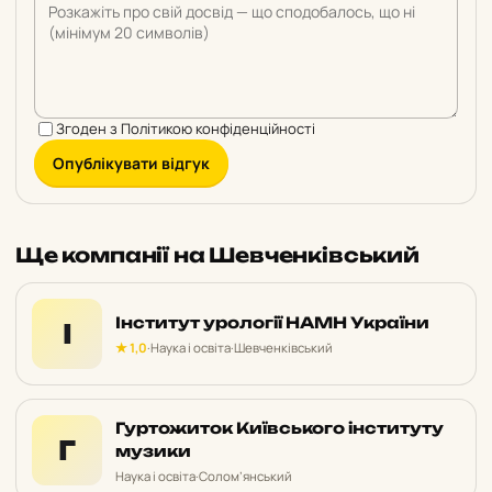
Згоден з
Політикою конфіденційності
Опублікувати відгук
Ще компанії на Шевченківський
Інститут урології НАМН України
І
★ 1,0
·
Наука і освіта
·
Шевченківський
Гуртожиток Київського інституту
Г
музики
Наука і освіта
·
Солом’янський