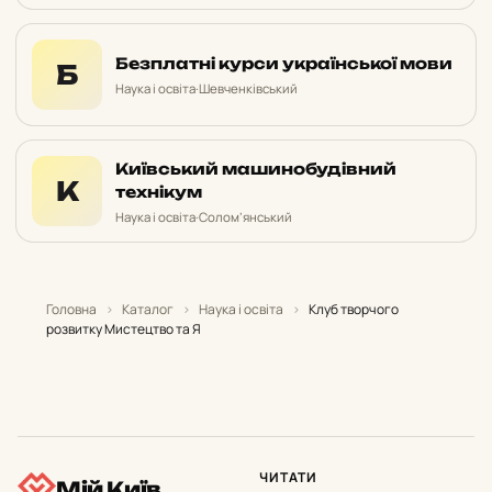
Безплатні курси української мови
Б
Наука і освіта
·
Шевченківський
Київський машинобудівний
К
технікум
Наука і освіта
·
Солом’янський
Головна
›
Каталог
›
Наука і освіта
›
Клуб творчого
розвитку Мистецтво та Я
ЧИТАТИ
Мій Київ