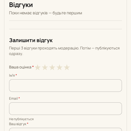
Відгуки
Поки немає відгуків — будьте першим
Залишити відгук
Перші 3 відгуки проходять модерацію. Потім — публікуються
одразу.
1
2
3
4
5
★
★
★
★
★
Ваша оцінка
*
з
з
з
з
з
Імʼя
*
5
5
5
5
5
Email
*
Не публікується
Ваш відгук
*