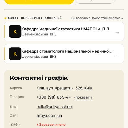
Ви власник? Прибрати цей блок →
СХОЖІ ПЕРЕВІРЕНІ КОМПАНІЇ
Кафедра медичної статистики НМАПО ім. П.Л.
→
К
Шупика
Шевченківський · ВНЗ
Кафедра стоматології Національної медичної
→
К
академії імені П.Л. Шупика
Шевченківський · ВНЗ
Контакти і графік
Київ, вул. Хрещатик, 32б, Київ
Адреса
Телефон
+380 (98) 635-4-···
· показати
hello@artiya.school
Email
artiya.com.ua
Сайт
Графік
● Зараз зачинено