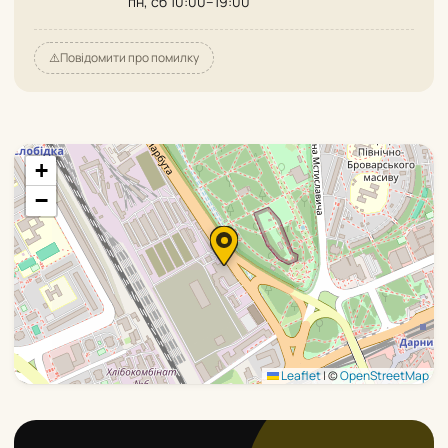
пн, сб 10:00–19:00
⚠️
Повідомити про помилку
+
−
Leaflet
|
©
OpenStreetMap