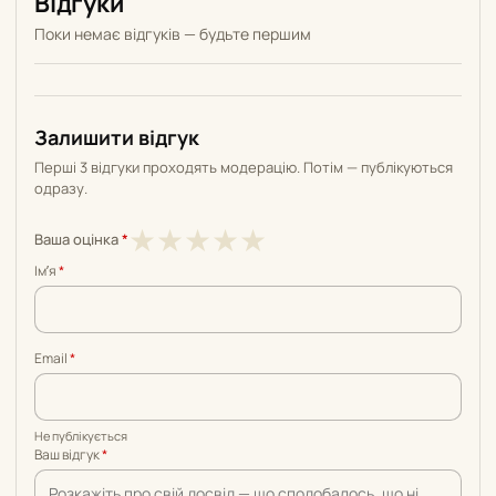
Відгуки
Поки немає відгуків — будьте першим
Залишити відгук
Перші 3 відгуки проходять модерацію. Потім — публікуються
одразу.
1
2
3
4
5
★
★
★
★
★
Ваша оцінка
*
з
з
з
з
з
Імʼя
*
5
5
5
5
5
Email
*
Не публікується
Ваш відгук
*