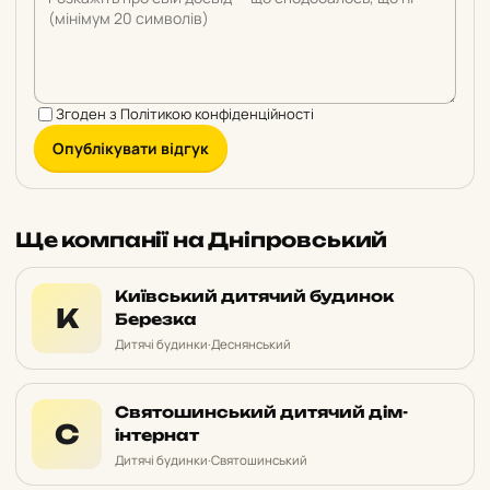
Згоден з
Політикою конфіденційності
Опублікувати відгук
Ще компанії на Дніпровський
Київський дитячий будинок
К
Березка
Дитячі будинки
·
Деснянський
Святошинський дитячий дім-
С
інтернат
Дитячі будинки
·
Святошинський