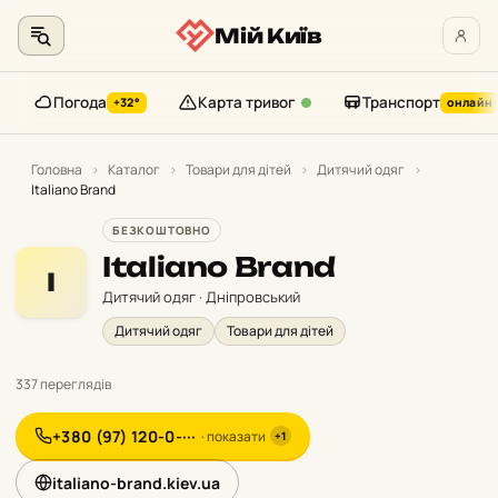
Мій Київ
Погода
Карта тривог
Транспорт
+32°
онлайн
Перейти
до
Головна
›
Каталог
›
Товари для дітей
›
Дитячий одяг
›
Italiano Brand
контенту
БЕЗКОШТОВНО
Italiano Brand
I
Дитячий одяг · Дніпровський
Дитячий одяг
Товари для дітей
337 переглядів
+380 (97) 120-0-···
· показати
+1
italiano-brand.kiev.ua