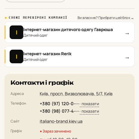
Ви власник? Прибрати цей блок →
СХОЖІ ПЕРЕВІРЕНІ КОМПАНІЇ
Інтернет-магазин дитячого одягу Гаврюша
→
І
Дитячий одяг
Інтернет-магазин Rerik
→
І
Дитячий одяг
Контакти і графік
Київ, просп. Визволювачів, 5/7, Київ
Адреса
Телефон
+380 (97) 120-0-···
· показати
+380 (98) 077-4-···
· показати
italiano-brand.kiev.ua
Сайт
Графік
● Зараз зачинено