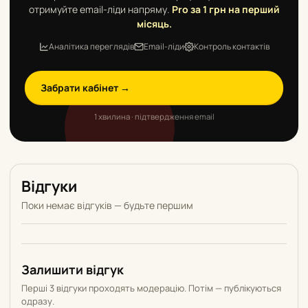
отримуйте email-ліди напряму.
Pro за 1 грн на перший
місяць.
Аналітика переглядів
Email-ліди
Контроль контактів
Забрати кабінет →
1 хвилина · підтвердження email
Відгуки
Поки немає відгуків — будьте першим
Залишити відгук
Перші 3 відгуки проходять модерацію. Потім — публікуються
одразу.