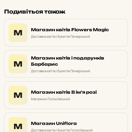
Подивіться також
Магазин квітів Flowers Magic
М
Доставка квітів і букетів
·
Печерський
Магазин квітів і подарунків
М
Барбарис
Доставка квітів і букетів
·
Печерський
Магазин квітів В ім’я розі
М
Магазини
·
Голосіївський
Магазин Uniflora
М
Доставка квітів і букетів
·
Голосіївський