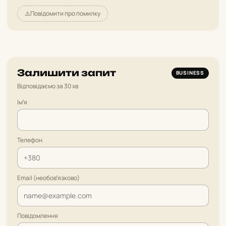
⚠️
Повідомити про помилку
Залишити запит
BUSINESS
Відповідаємо за 30 хв
Імʼя
Телефон
Email (необовʼязково)
Повідомлення