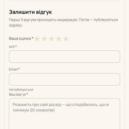
Залишити відгук
Перші 3 відгуки проходять модерацію. Потім — публікуються
одразу.
1
2
3
4
5
★
★
★
★
★
Ваша оцінка
*
з
з
з
з
з
Імʼя
*
5
5
5
5
5
Email
*
Не публікується
Ваш відгук
*