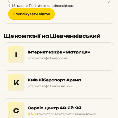
Згоден з
Політикою конфіденційності
Опублікувати відгук
Ще компанії на Шевченківський
Інтернет-кафе «Матриця»
І
Інтернет-кафе
·
Печерський
Київ Кіберспорт Арена
К
Інтернет-кафе
·
Солом’янський
Сервіс-центр Ай-Яй-Яй
С
★ 5,0
·
Комп'ютери та інтернет
·
Шевченківський