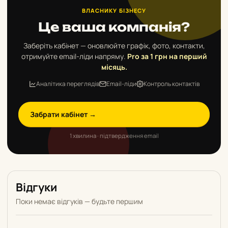
ВЛАСНИКУ БІЗНЕСУ
Це ваша компанія?
Заберіть кабінет — оновлюйте графік, фото, контакти,
отримуйте email-ліди напряму.
Pro за 1 грн на перший
місяць.
Аналітика переглядів
Email-ліди
Контроль контактів
Забрати кабінет →
1 хвилина · підтвердження email
Відгуки
Поки немає відгуків — будьте першим