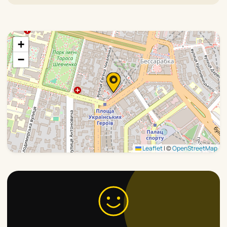
+
−
Leaflet
|
©
OpenStreetMap