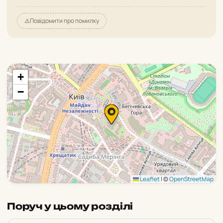
⚠️
Повідомити про помилку
+
−
Leaflet
|
©
OpenStreetMap
Поруч у цьому розділі