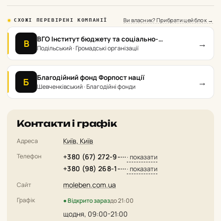
Ви власник? Прибрати цей блок →
СХОЖІ ПЕРЕВІРЕНІ КОМПАНІЇ
ВГО Інститут бюджету та соціально-
→
В
економічних досліджень
Подільський · Громадські організації
Благодійний фонд Форпост нації
→
Б
Шевченківський · Благодійні фонди
Контакти і графік
Київ, Київ
Адреса
Телефон
+380 (67) 272-9-···
· показати
+380 (98) 268-1-···
· показати
moleben.com.ua
Сайт
Графік
● Відкрито зараз
до 21:00
щодня, 09:00-21:00