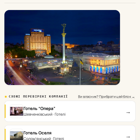
Ви власник? Прибрати цей блок →
СХОЖІ ПЕРЕВІРЕНІ КОМПАНІЇ
Готель “Опера”
→
Шевченківський · Готелі
Готель Оселя
→
Солом’янський · Готелі