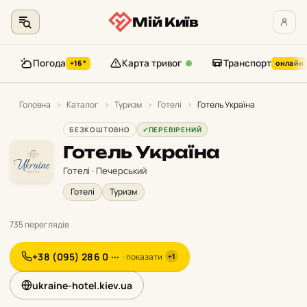
Мій Київ
Погода
Карта тривог
Транспорт
+16°
онлайн
Перейти
до
Головна
›
Каталог
›
Туризм
›
Готелі
›
Готель Україна
контенту
БЕЗКОШТОВНО
✓
ПЕРЕВІРЕНИЙ
Готель Україна
Готелі · Печерський
Готелі
Туризм
735 переглядів
+38 (095) 286 0 ···
· показати
+1
ukraine-hotel.kiev.ua