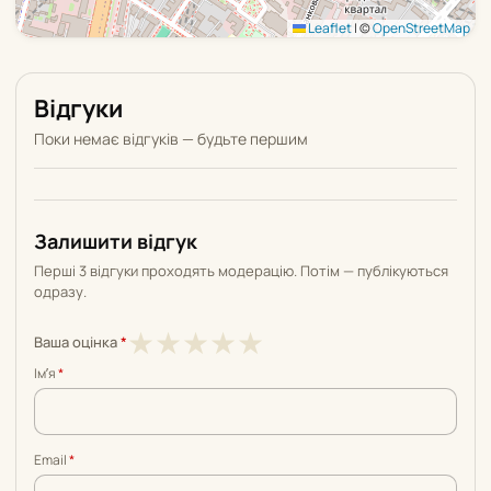
Leaflet
|
©
OpenStreetMap
Відгуки
Поки немає відгуків — будьте першим
Залишити відгук
Перші 3 відгуки проходять модерацію. Потім — публікуються
одразу.
1
2
3
4
5
★
★
★
★
★
Ваша оцінка
*
з
з
з
з
з
Імʼя
*
5
5
5
5
5
Email
*