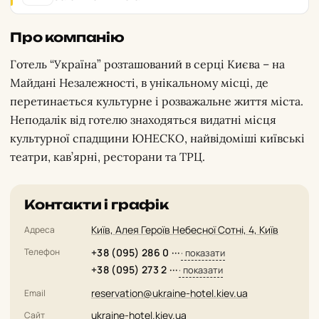
Про компанію
Готель “Україна” розташований в серці Києва – на
Майдані Незалежності, в унікальному місці, де
перетинається культурне і розважальне життя міста.
Неподалік від готелю знаходяться видатні місця
культурної спадщини ЮНЕСКО, найвідоміші київські
театри, кав’ярні, ресторани та ТРЦ.
Контакти і графік
Київ, Алея Героїв Небесної Сотні, 4, Київ
Адреса
Телефон
+38 (095) 286 0 ···
· показати
+38 (095) 273 2 ···
· показати
reservation@ukraine-hotel.kiev.ua
Email
ukraine-hotel.kiev.ua
Сайт