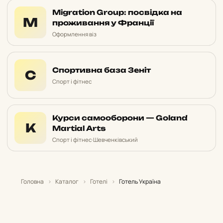
Migration Group: посвідка на
M
проживання у Франції
Оформлення віз
Спортивна база Зеніт
С
Спорт і фітнес
Курси самооборони — Goland
К
Martial Arts
Спорт і фітнес
·
Шевченківський
Головна
›
Каталог
›
Готелі
›
Готель Україна