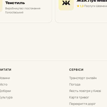
ЖЕК Лук’янів
Ж
Текстиль
★ 1,0
·
Послуги
·
Шевченк
Виробництво і постачання
·
Голосіївський
ЧИТАТИ
СЕРВІСИ
Новини
Транспорт онлайн
Місто
Погода
Добірки
Якість повітря у Києві
Культура
Карта тривог
Перекриття доріг