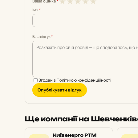
1
2
3
4
5
★
★
★
★
★
Ваша оцінка
*
з
з
з
з
з
Імʼя
*
5
5
5
5
5
Ваш відгук
*
Згоден з
Політикою конфіденційності
Опублікувати відгук
Ще компанії на Шевченкі
Київенерго РТМ