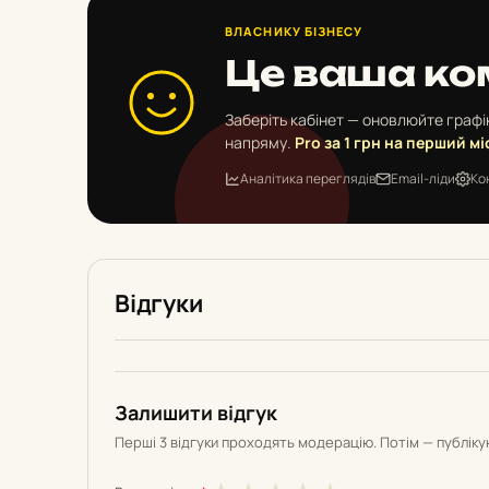
ВЛАСНИКУ БІЗНЕСУ
Це ваша ко
Заберіть кабінет — оновлюйте графік
напряму.
Pro за 1 грн на перший мі
Аналітика переглядів
Email-ліди
Ко
Відгуки
Залишити відгук
Перші 3 відгуки проходять модерацію. Потім — публік