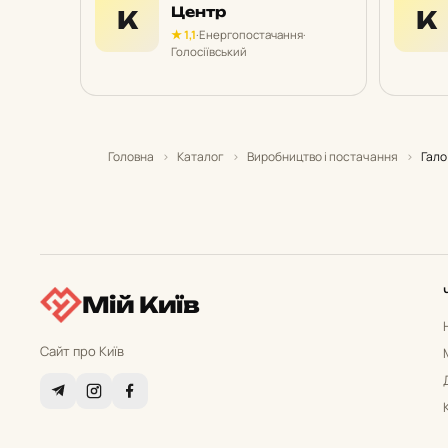
Центр
К
К
★ 1,1
·
Енергопостачання
·
Голосіївський
Головна
›
Каталог
›
Виробництво і постачання
›
Гало
Мій Київ
Сайт про Київ