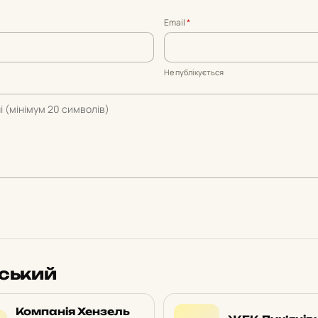
Email
*
Не публікується
вський
Компанія Хензель