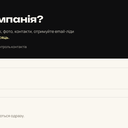
мпанія?
, фото, контакти, отримуйте email-ліди
сяць.
нтроль контактів
уються одразу.