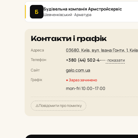
Будівельна компанія Армстройсервіс
Б
Шевченківський · Арматура
Контакти і графік
03680, Київ, вул. Івана Гонти, 1, Київ
Адреса
Телефон
+380 (44) 502-4-···
· показати
galo.com.ua
Сайт
Графік
● Зараз зачинено
mon-fri 10:00–17:00
⚠️
Повідомити про помилку