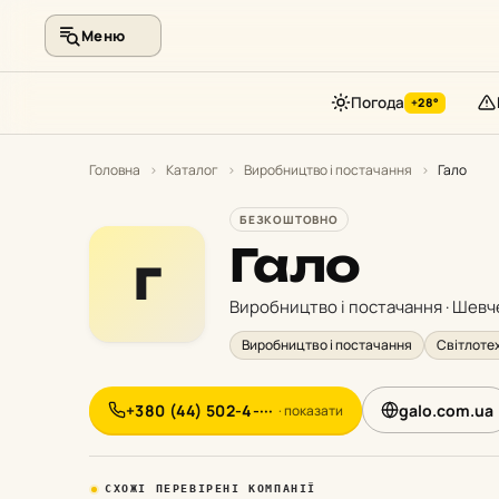
Меню
Погода
+28°
Перейти
до
Головна
›
Каталог
›
Виробництво і постачання
›
Гало
контенту
БЕЗКОШТОВНО
Гало
Г
Виробництво і постачання · Шевч
Виробництво і постачання
Світлоте
+380 (44) 502-4-···
galo.com.ua
· показати
СХОЖІ ПЕРЕВІРЕНІ КОМПАНІЇ