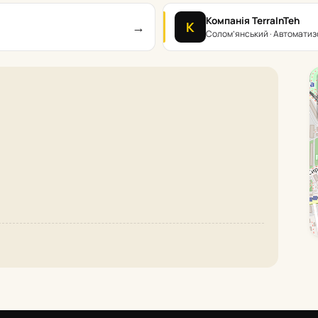
Компанія TerraInTeh
→
К
Солом’янський · Автоматиз