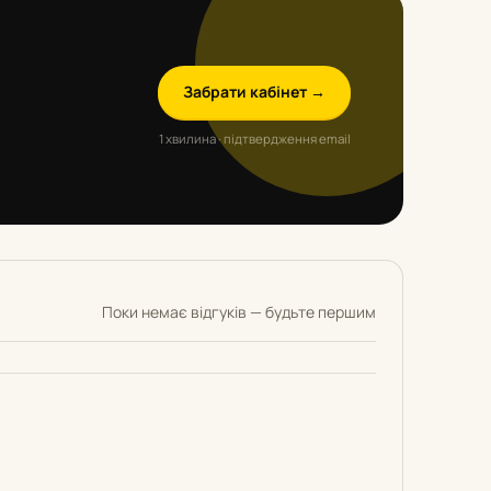
Забрати кабінет →
1 хвилина · підтвердження email
Поки немає відгуків — будьте першим