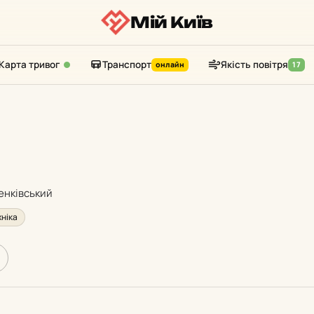
Мій Київ
Карта тривог
Транспорт
Якість повітря
онлайн
17
енківський
хніка