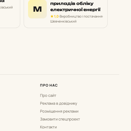
ка
приладів обліку
М
івський
електричної енергії
★ 1,0
·
Виробництво і постачання
·
Шевченківський
ПРО НАС
Про сайт
Реклама в довіднику
Розміщення реклами
Замовити спецпроект
Контакти