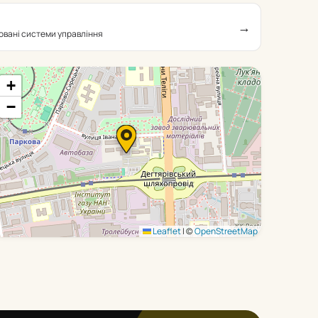
→
овані системи управління
+
−
Leaflet
|
©
OpenStreetMap