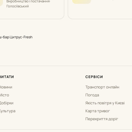
Виробництво і постачання
·
Голосіївський
-бар Цитрус-Fresh
ЧИТАТИ
СЕРВІСИ
Новини
Транспорт онлайн
Місто
Погода
Добірки
Якість повітря у Києві
Культура
Карта тривог
Перекриття доріг