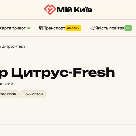
Мій Київ
Карта тривог
Транспорт
Якість повітря
онлайн
22
 Цитрус-Fresh
 Цитрус-Fresh
рський
тво соків
Соки оптом