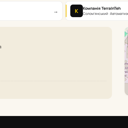
Компанія TerraInTeh
→
К
Солом’янський · Автоматиз
в