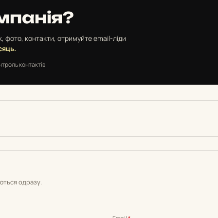
мпанія?
, фото, контакти, отримуйте email-ліди
сяць.
нтроль контактів
уються одразу.