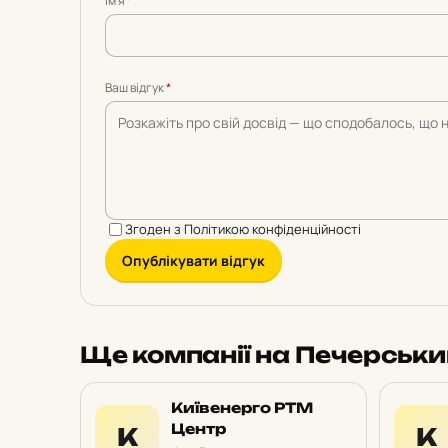
Імʼя
*
5
5
5
5
5
Ваш відгук
*
Згоден з
Політикою конфіденційності
Опублікувати відгук
Ще компанії на Печерськ
Київенерго РТМ
Центр
К
К