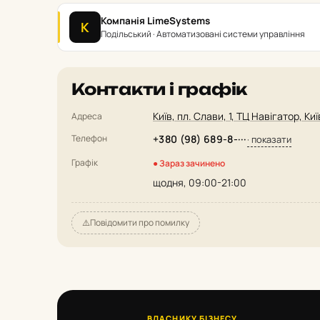
Компанія LimeSystems
К
Подільський · Автоматизовані системи управління
Контакти і графік
Київ, пл. Слави, 1, ТЦ Навігатор, Киї
Адреса
Телефон
+380 (98) 689-8-···
· показати
Графік
● Зараз зачинено
щодня, 09:00-21:00
⚠️
Повідомити про помилку
ВЛАСНИКУ БІЗНЕСУ