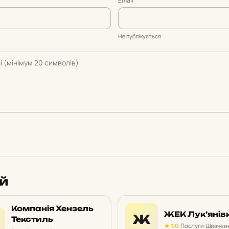
Email
*
Не публікується
ий
Компанія Хензель
ЖЕК Лук’янів
Ж
Текстиль
★ 1,0
·
Послуги
·
Шевченк