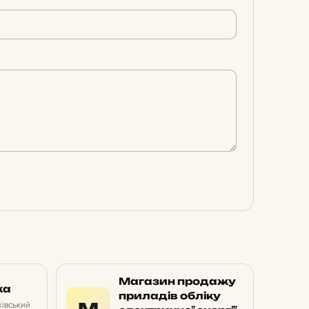
Магазин продажу
ка
приладів обліку
М
івський