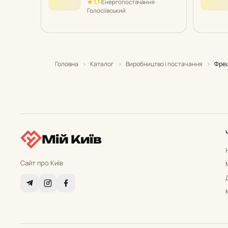
★ 1,1
·
Енергопостачання
·
Голосіївський
Головна
›
Каталог
›
Виробництво і постачання
›
Фреш
Мій Київ
Сайт про Київ