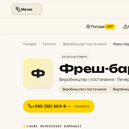
Меню
Погода
+27°
Перейти
до
Головна
›
Каталог
›
Виробництво і постачання
›
Фреш-бар
контенту
БЕЗКОШТОВНО
Фреш-бар
Ф
Виробництво і постачання · Пече
Виробництво і постачання
Виробниц
+380 (98) 689-8-···
· показати
СХОЖІ ПЕРЕВІРЕНІ КОМПАНІЇ