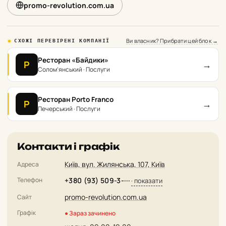
promo-revolution.com.ua
Ви власник? Прибрати цей блок →
СХОЖІ ПЕРЕВІРЕНІ КОМПАНІЇ
Ресторан «Байдики»
→
Р
Солом’янський · Послуги
Ресторан Porto Franco
→
Р
Печерський · Послуги
Контакти і графік
Київ, вул. Жилянська, 107, Київ
Адреса
Телефон
+380 (93) 509-3-···
· показати
promo-revolution.com.ua
Сайт
Графік
● Зараз зачинено