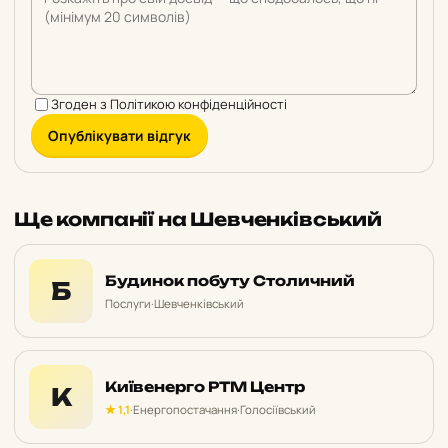
Згоден з
Політикою конфіденційності
Опублікувати відгук
Ще компанії на Шевченківський
Будинок побуту Столичний
Б
Послуги
·
Шевченківський
Київенерго РТМ Центр
К
★ 1,1
·
Енергопостачання
·
Голосіївський