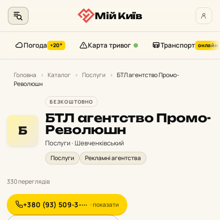
Мій Київ
Погода
Карта тривог
Транспорт
+20°
онлайн
Перейти
до
Головна
›
Каталог
›
Послуги
›
БТЛ агентство Промо-
Революшн
контенту
БЕЗКОШТОВНО
БТЛ агентство Промо-
Революшн
Б
Послуги · Шевченківський
Послуги
Рекламні агентства
330 переглядів
+380 (93) 509-3-···
· показати