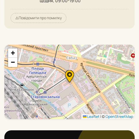
щодня, 09:00-19:00
⚠️
Повідомити про помилку
+
−
Leaflet
|
©
OpenStreetMap