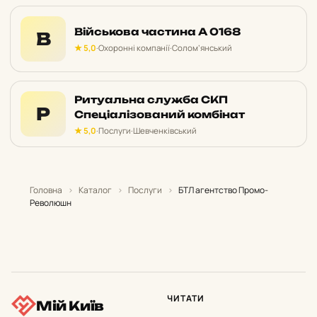
Військова частина А 0168
В
★ 5,0
·
Охоронні компанії
·
Солом’янський
Ритуальна служба СКП
Р
Спеціалізований комбінат
★ 5,0
·
Послуги
·
Шевченківський
Головна
›
Каталог
›
Послуги
›
БТЛ агентство Промо-
Революшн
ЧИТАТИ
Мій Київ