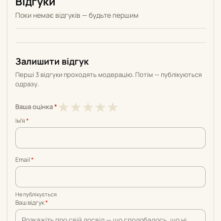
Відгуки
Поки немає відгуків — будьте першим
Залишити відгук
Перші 3 відгуки проходять модерацію. Потім — публікуються
одразу.
1
2
3
4
5
★
★
★
★
★
Ваша оцінка
*
з
з
з
з
з
Імʼя
*
5
5
5
5
5
Email
*
Не публікується
Ваш відгук
*