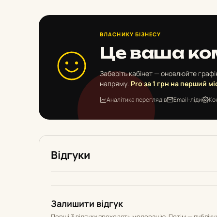
ВЛАСНИКУ БІЗНЕСУ
Це ваша ко
Заберіть кабінет — оновлюйте графік
напряму.
Pro за 1 грн на перший мі
Аналітика переглядів
Email-ліди
Ко
Відгуки
Залишити відгук
Перші 3 відгуки проходять модерацію. Потім — публік