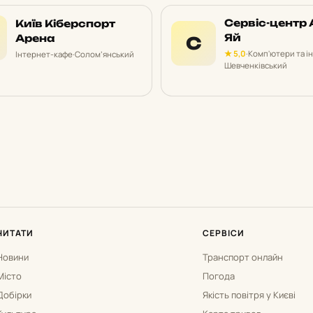
Сервіс-центр 
Київ Кіберспорт
Яй
Арена
С
★ 5,0
·
Комп'ютери та і
Інтернет-кафе
·
Солом’янський
Шевченківський
ЧИТАТИ
СЕРВІСИ
Новини
Транспорт онлайн
Місто
Погода
Добірки
Якість повітря у Києві