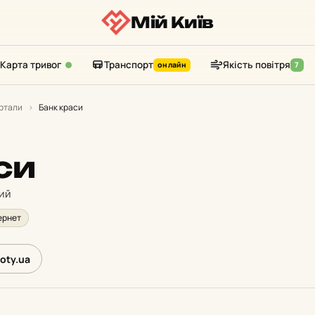
Мій Київ
Карта тривог
Транспорт
Якість повітря
онлайн
7
ртали
›
Банк краси
си
кий
ернет
oty.ua