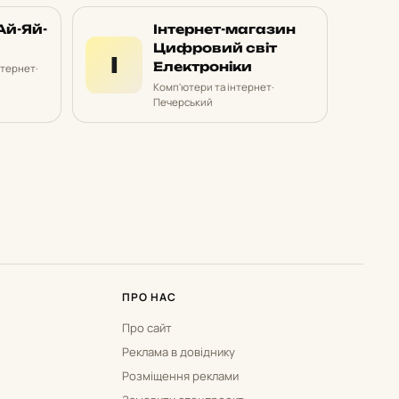
Ай-Яй-
Інтернет-магазин
Цифровий світ
І
Електроніки
нтернет
·
Комп'ютери та інтернет
·
Печерський
ПРО НАС
Про сайт
Реклама в довіднику
Розміщення реклами