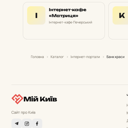
Інтернет-кафе
І
К
«Матриця»
Інтернет-кафе
·
Печерський
Головна
›
Каталог
›
Інтернет-портали
›
Банк краси
Мій Київ
Сайт про Київ