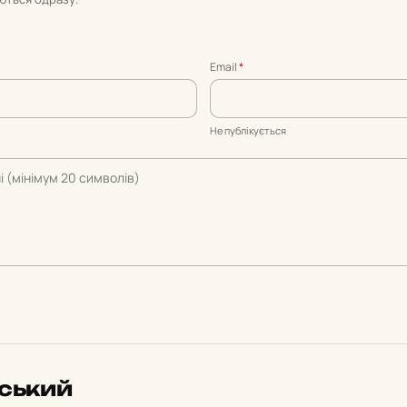
Email
*
Не публікується
вський