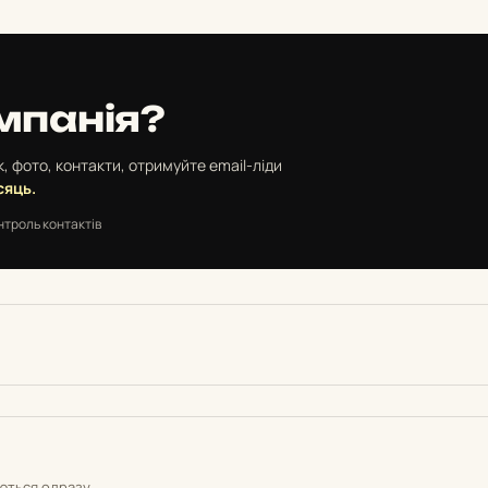
мпанія?
, фото, контакти, отримуйте email-ліди
сяць.
нтроль контактів
уються одразу.