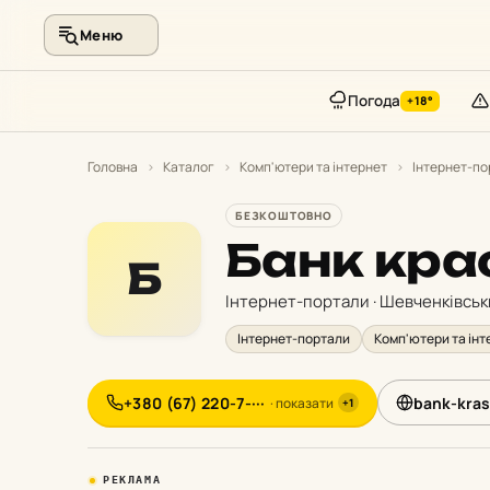
Меню
Погода
+18°
Перейти
до
Головна
›
Каталог
›
Комп'ютери та інтернет
›
Інтернет-по
контенту
БЕЗКОШТОВНО
Банк кра
Б
Інтернет-портали · Шевченківсь
Інтернет-портали
Комп'ютери та інт
+380 (67) 220-7-···
bank-kras
· показати
+1
РЕКЛАМА