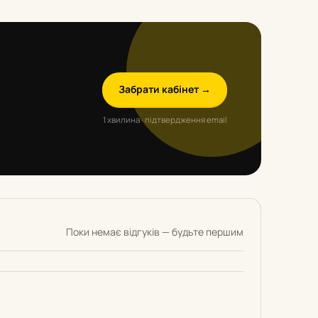
Забрати кабінет →
1 хвилина · підтвердження email
Поки немає відгуків — будьте першим