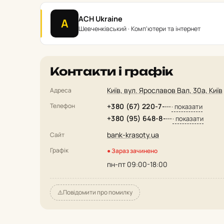
ACH Ukraine
A
Шевченківський · Комп'ютери та інтернет
Контакти і графік
Київ, вул. Ярославов Вал, 30а, Київ
Адреса
Телефон
+380 (67) 220-7-···
· показати
+380 (95) 648-8-···
· показати
bank-krasoty.ua
Сайт
Графік
● Зараз зачинено
пн-пт 09:00-18:00
⚠️
Повідомити про помилку