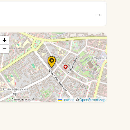
→
+
−
Leaflet
|
©
OpenStreetMap