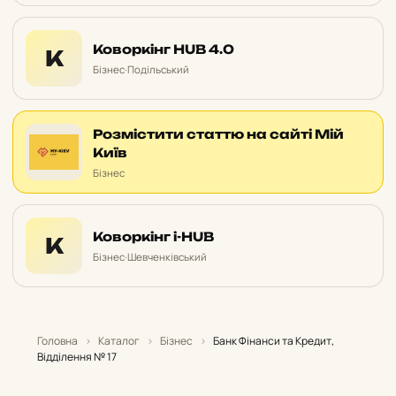
Коворкінг HUB 4.0
К
Бізнес
·
Подільський
Розмістити статтю на сайті Мій
Київ
Бізнес
Коворкінг i-HUB
К
Бізнес
·
Шевченківський
Головна
›
Каталог
›
Бізнес
›
Банк Фінанси та Кредит,
Відділення № 17