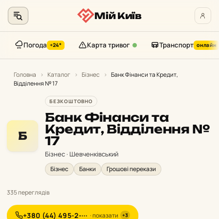
Мій Київ
Погода
Карта тривог
Транспорт
+24°
онлайн
Перейти
до
Головна
›
Каталог
›
Бізнес
›
Банк Фінанси та Кредит,
Відділення № 17
контенту
БЕЗКОШТОВНО
Банк Фінанси та
Кредит, Відділення №
Б
17
Бізнес · Шевченківський
Бізнес
Банки
Грошові перекази
335 переглядів
+380 (44) 495-2-···
· показати
+3