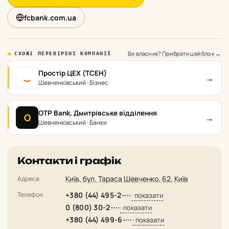
fcbank.com.ua
Ви власник? Прибрати цей блок →
СХОЖІ ПЕРЕВІРЕНІ КОМПАНІЇ
Простір ЦЕХ (TCEH)
→
Шевченківський · Бізнес
OTP Bank, Дмитрівське відділення
→
O
Шевченківський · Банки
Контакти і графік
Київ, бул. Тараса Шевченко, 62, Київ
Адреса
Телефон
+380 (44) 495-2-···
· показати
0 (800) 30-2-···
· показати
+380 (44) 499-6-···
· показати