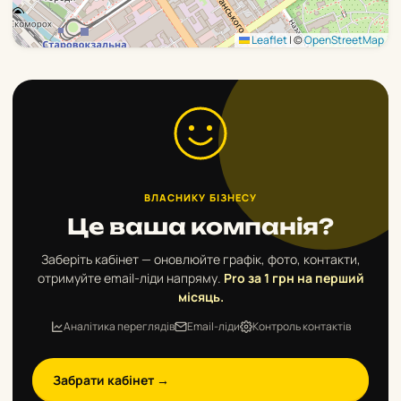
Leaflet
|
©
OpenStreetMap
ВЛАСНИКУ БІЗНЕСУ
Це ваша компанія?
Заберіть кабінет — оновлюйте графік, фото, контакти,
отримуйте email-ліди напряму.
Pro за 1 грн на перший
місяць.
Аналітика переглядів
Email-ліди
Контроль контактів
Забрати кабінет →