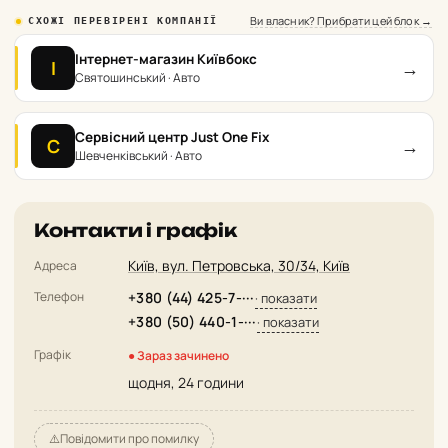
Ви власник? Прибрати цей блок →
СХОЖІ ПЕРЕВІРЕНІ КОМПАНІЇ
Інтернет-магазин Київбокс
→
І
Святошинський · Авто
Сервісний центр Just One Fix
→
С
Шевченківський · Авто
Контакти і графік
Київ, вул. Петровська, 30/34, Київ
Адреса
Телефон
+380 (44) 425-7-···
· показати
+380 (50) 440-1-···
· показати
Графік
● Зараз зачинено
щодня, 24 години
⚠️
Повідомити про помилку