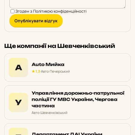
Згоден з
Політикою конфіденційності
Опублікувати відгук
Ще компанії на Шевченківський
Auto Мийка
A
★ 1,3
·
Авто
·
Печерський
Управління дорожньо-патрульної
поліції ГУ МВС України, Чергова
У
частина
Авто
·
Шевченківський
Департамент ДАІ України