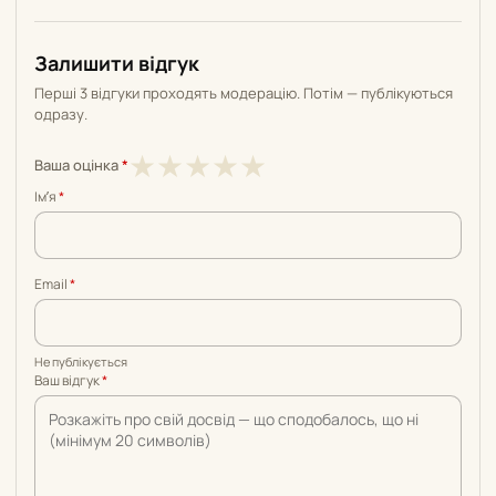
Залишити відгук
Перші 3 відгуки проходять модерацію. Потім — публікуються
одразу.
1
2
3
4
5
★
★
★
★
★
Ваша оцінка
*
з
з
з
з
з
Імʼя
*
5
5
5
5
5
Email
*
Не публікується
Ваш відгук
*