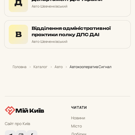
Д
Авто
·
Шевченківський
Відділення адміністративної
В
практики полку ДПС ДАІ
Авто
·
Шевченківський
Головна
›
Каталог
›
Авто
›
Автокооператив Сигнал
ЧИТАТИ
Мій Київ
Новини
Сайт про Київ
Місто
Добірки