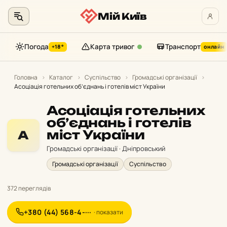
Мій Київ
Погода
Карта тривог
Транспорт
+18°
онлайн
Перейти
до
Головна
›
Каталог
›
Суспільство
›
Громадські організації
›
Асоціація готельних об’єднань і готелів міст України
контенту
Асоціація готельних
об’єднань і готелів
міст України
А
Громадські організації · Дніпровський
Громадські організації
Суспільство
372 переглядів
+380 (44) 568-4-···
· показати