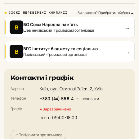
Ви власник? Прибрати цей блок →
СХОЖІ ПЕРЕВІРЕНІ КОМПАНІЇ
ВО Союз Народна пам’ять
→
В
Шевченківський · Громадські організації
ВГО Інститут бюджету та соціально-
→
В
економічних досліджень
Подільський · Громадські організації
Контакти і графік
Київ, вул. Окипної Раїси, 2, Київ
Адреса
Телефон
+380 (44) 568-4-···
· показати
Графік
● Зараз зачинено
пн-пт 09:00-18:00
⚠️
Повідомити про помилку