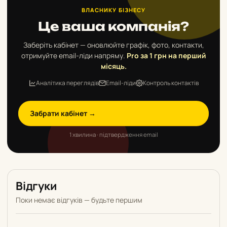
ВЛАСНИКУ БІЗНЕСУ
Це ваша компанія?
Заберіть кабінет — оновлюйте графік, фото, контакти,
отримуйте email-ліди напряму.
Pro за 1 грн на перший
місяць.
Аналітика переглядів
Email-ліди
Контроль контактів
Забрати кабінет →
1 хвилина · підтвердження email
Відгуки
Поки немає відгуків — будьте першим