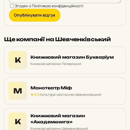
Згоден з
Політикою конфіденційності
Опублікувати відгук
Ще компанії на Шевченківський
Книжковий магазин Букваріум
К
Книжкові магазини
·
Печерський
Монотеатр Міф
М
★ 5,0
·
Культура і мистецтво
·
Шевченківський
Книжковий магазин
К
«Академкнига»
Книжкові магазини
·
Шевченківський