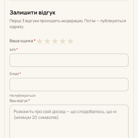
Залишити відгук
Перші 3 відгуки проходять модерацію. Потім — публікуються
одразу.
1
2
3
4
5
★
★
★
★
★
Ваша оцінка
*
з
з
з
з
з
Імʼя
*
5
5
5
5
5
Email
*
Не публікується
Ваш відгук
*