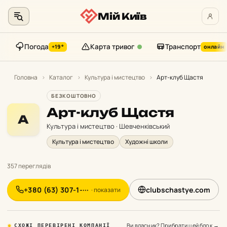
Мій Київ
Погода
Карта тривог
Транспорт
+19°
онлайн
Перейти
до
Головна
›
Каталог
›
Культура і мистецтво
›
Арт-клуб Щастя
контенту
БЕЗКОШТОВНО
Арт-клуб Щастя
А
Культура і мистецтво · Шевченківський
Культура і мистецтво
Художні школи
357 переглядів
+380 (63) 307-1-···
clubschastye.com
· показати
Ви власник? Прибрати цей блок →
СХОЖІ ПЕРЕВІРЕНІ КОМПАНІЇ