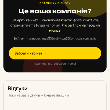
ВЛАСНИКУ БІЗНЕСУ
Це ваша компанія?
Заберіть кабінет — оновлюйте графік, фото, контакти,
отримуйте email-ліди напряму.
Pro за 1 грн на перший
місяць.
Аналітика переглядів
Email-ліди
Контроль контактів
Забрати кабінет →
1 хвилина · підтвердження email
Відгуки
Поки немає відгуків — будьте першим