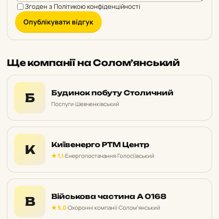
Згоден з
Політикою конфіденційності
Опублікувати відгук
Ще компанії на Солом’янський
Будинок побуту Столичний
Б
Послуги
·
Шевченківський
Київенерго РТМ Центр
К
★ 1,1
·
Енергопостачання
·
Голосіївський
Військова частина А 0168
В
★ 5,0
·
Охоронні компанії
·
Солом’янський