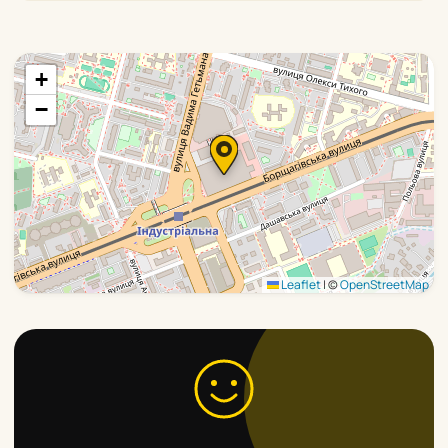
+
−
Leaflet
|
©
OpenStreetMap