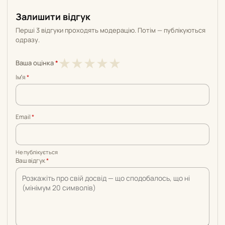
Залишити відгук
Перші 3 відгуки проходять модерацію. Потім — публікуються
одразу.
1
2
3
4
5
★
★
★
★
★
Ваша оцінка
*
з
з
з
з
з
Імʼя
*
5
5
5
5
5
Email
*
Не публікується
Ваш відгук
*