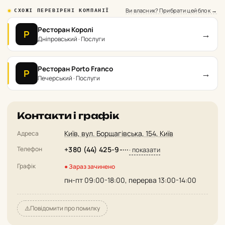
Ви власник? Прибрати цей блок →
СХОЖІ ПЕРЕВІРЕНІ КОМПАНІЇ
Ресторан Королі
→
Р
Дніпровський · Послуги
Ресторан Porto Franco
→
Р
Печерський · Послуги
Контакти і графік
Київ, вул. Борщагівська, 154, Київ
Адреса
Телефон
+380 (44) 425-9-···
· показати
Графік
● Зараз зачинено
пн-пт 09:00-18:00, перерва 13:00-14:00
⚠️
Повідомити про помилку